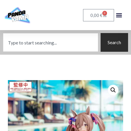
0
€
0,00
Search