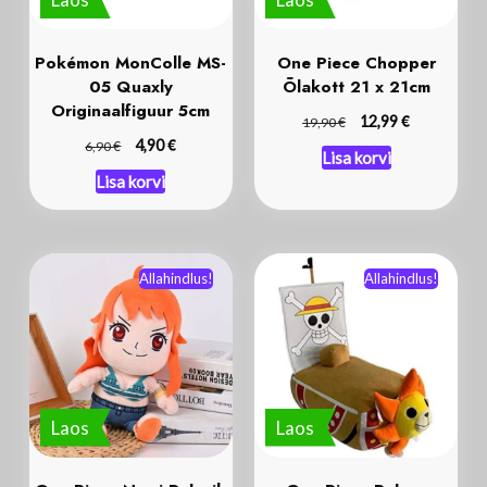
Pokémon MonColle MS-
One Piece Chopper
05 Quaxly
Õlakott 21 x 21cm
Originaalfiguur 5cm
€
€
12,99
19,90
€
€
4,90
6,90
Lisa korvi
Lisa korvi
Allahindlus!
Allahindlus!
Laos
Laos
One Piece Nami Pehmik
One Piece Pehme
25 cm
Mänguasi: Thousand
Sunny Laev 25 cm