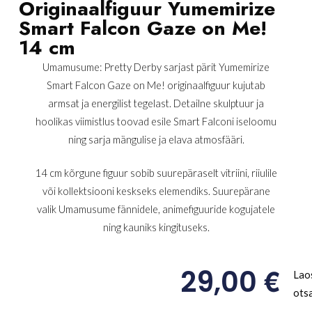
Originaalfiguur Yumemirize
Smart Falcon Gaze on Me!
14 cm
Umamusume: Pretty Derby sarjast pärit Yumemirize
Smart Falcon Gaze on Me! originaalfiguur kujutab
armsat ja energilist tegelast. Detailne skulptuur ja
hoolikas viimistlus toovad esile Smart Falconi iseloomu
ning sarja mängulise ja elava atmosfääri.
14 cm kõrgune figuur sobib suurepäraselt vitriini, riiulile
või kollektsiooni keskseks elemendiks. Suurepärane
valik Umamusume fännidele, animefiguuride kogujatele
ning kauniks kingituseks.
€
29,00
Lao
ots