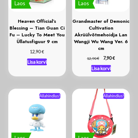
Heaven Official’s
Grandmaster of Demonic
Blessing – Tian Guan Ci
Cultivation
Fu – Lucky To Meet You
Akrüülvõtmehoidja Lan
Üllatusfiguur 9 cm
Wangji Wu Wang Ver. 6
cm
€
12,90
€
€
7,90
12,90
Lisa korvi
Lisa korvi
Allahindlus!
Allahindlus!
Laos
Laos