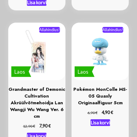
Allahindlus!
Allahindlus!
Laos
Laos
Grandmaster of Demonic
Pokémon MonColle MS-
Cultivation
05 Quaxly
Akrüülvõtmehoidja Lan
Originaalfiguur 5cm
Wangji Wu Wang Ver. 6
€
€
4,90
6,90
cm
Lisa korvi
€
€
7,90
12,90
Lisa korvi