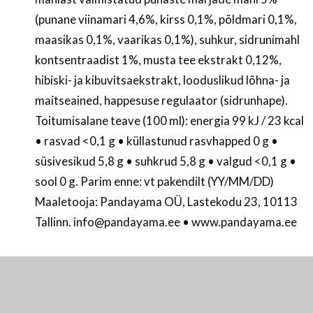
(punane viinamari 4,6%, kirss 0,1%, põldmari 0,1%,
maasikas 0,1%, vaarikas 0,1%), suhkur, sidrunimahl
kontsentraadist 1%, musta tee ekstrakt 0,12%,
hibiski- ja kibuvitsaekstrakt, looduslikud lõhna- ja
maitseained, happesuse regulaator (sidrunhape).
Toitumisalane teave (100 ml): energia 99 kJ / 23 kcal
• rasvad <0,1 g • küllastunud rasvhapped 0 g •
süsivesikud 5,8 g • suhkrud 5,8 g • valgud <0,1 g •
sool 0 g. Parim enne: vt pakendilt (YY/MM/DD)
Maaletooja: Pandayama OÜ, Lastekodu 23, 10113
Tallinn. info@pandayama.ee • www.pandayama.ee