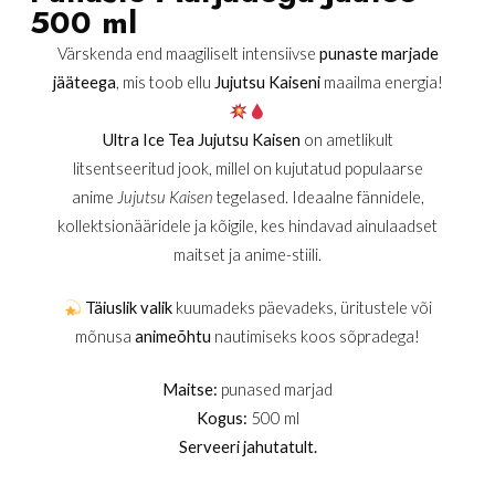
500 ml
Värskenda end maagiliselt intensiivse
punaste marjade
jääteega
, mis toob ellu
Jujutsu Kaiseni
maailma energia!
Ultra Ice Tea Jujutsu Kaisen
on ametlikult
litsentseeritud jook, millel on kujutatud populaarse
anime
Jujutsu Kaisen
tegelased. Ideaalne fännidele,
kollektsionääridele ja kõigile, kes hindavad ainulaadset
maitset ja anime-stiili.
Täiuslik valik
kuumadeks päevadeks, üritustele või
mõnusa
animeõhtu
nautimiseks koos sõpradega!
Maitse:
punased marjad
Kogus:
500 ml
Serveeri jahutatult.