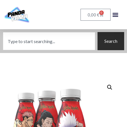
0
€
0,00
Search