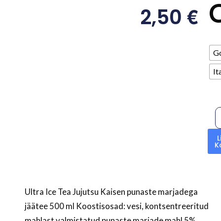
€
2,50
G
It
L
K
Ultra Ice Tea Jujutsu Kaisen punaste marjadega
jäätee 500 ml Koostisosad: vesi, kontsentreeritud
mahlast valmistatud punaste marjade mahl 5%