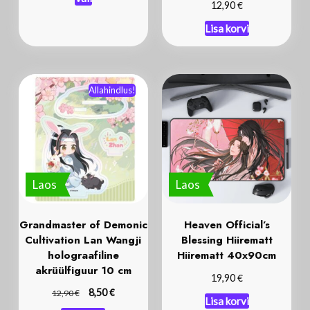
Allahindlus!
Laos
Laos
Grandmaster of Demonic
Heaven Official’s
Cultivation Lan Wangji
Blessing Hiirematt
holograafiline
Hiirematt 40x90cm
akrüülfiguur 10 cm
€
19,90
€
€
8,50
12,90
Lisa korvi
Lisa korvi