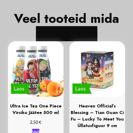
Veel tooteid mida
Laos
Laos
Ultra Ice Tea One Piece
Heaven Official’s
Virsiku Jäätee 500 ml
Blessing – Tian Guan Ci
Fu – Lucky To Meet You
€
2,50
Üllatusfiguur 9 cm
Vali
€
12,90
Lisa korvi