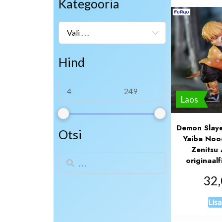
Kategooria
Vali . . .
Hind
Laos
Demon Slaye
Otsi
Yaiba Noo
Zenitsu
originaal
32
Lisa