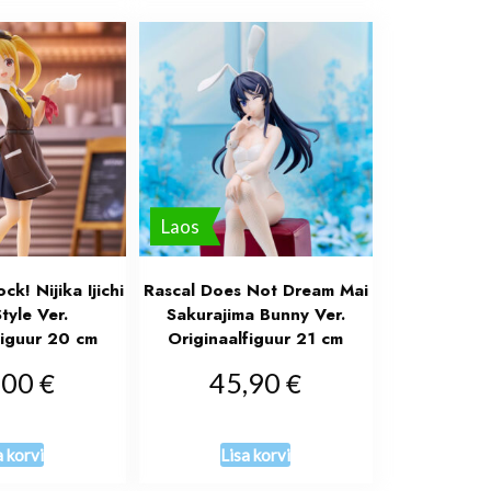
Laos
ck! Nijika Ijichi
Rascal Does Not Dream Mai
tyle Ver.
Sakurajima Bunny Ver.
figuur 20 cm
Originaalfiguur 21 cm
€
€
,00
45,90
a korvi
Lisa korvi