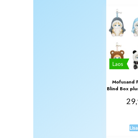
Laos
Mofusand Fl
Blind Box plu
29
Lisa