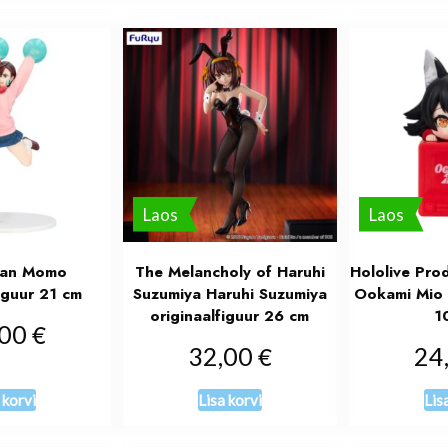
Laos
Laos
an Momo
The Melancholy of Haruhi
Hololive Pro
figuur 21 cm
Suzumiya Haruhi Suzumiya
Ookami Mio o
originaalfiguur 26 cm
1
€
,00
€
32,00
24
 korvi
Lisa korvi
Lis