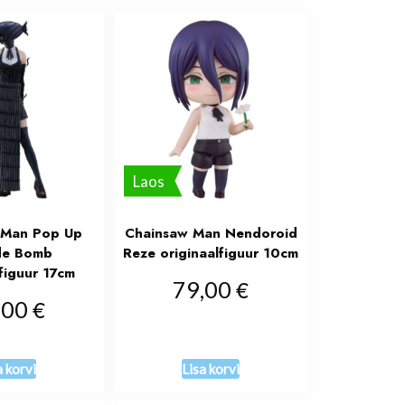
Laos
 Man Pop Up
Chainsaw Man Nendoroid
de Bomb
Reze originaalfiguur 10cm
lfiguur 17cm
€
79,00
€
,00
a korvi
Lisa korvi