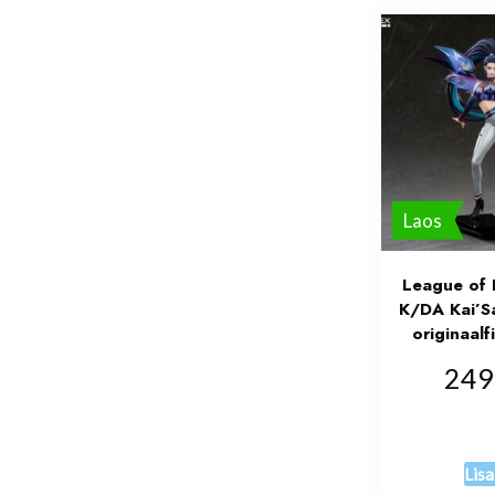
Laos
League of 
K/DA Kai’Sa
originaal
249
Lisa