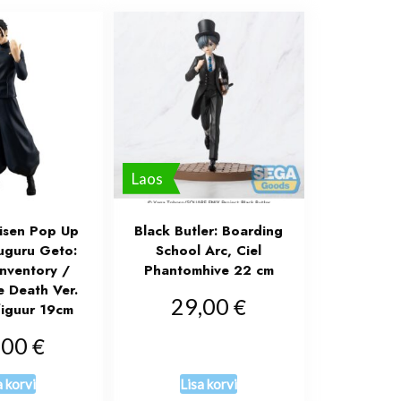
Laos
aisen Pop Up
Black Butler: Boarding
uguru Geto:
School Arc, Ciel
nventory /
Phantomhive 22 cm
 Death Ver.
€
29,00
figuur 19cm
€
,00
a korvi
Lisa korvi