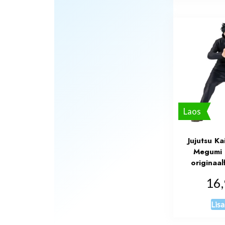
Laos
Jujutsu K
Megumi 
originaal
16
Lisa