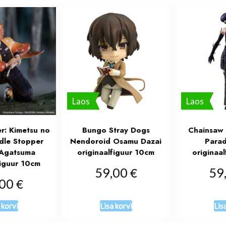
Laos
Laos
r: Kimetsu no
Bungo Stray Dogs
Chainsaw
dle Stopper
Nendoroid Osamu Dazai
Para
 Agatsuma
originaalfiguur 10cm
originaa
figuur 10cm
€
59,00
59
€
,00
 korvi
Lisa korvi
Lis