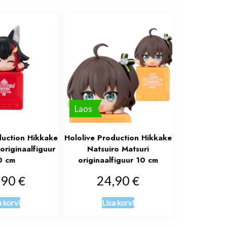
Laos
duction Hikkake
Hololive Production Hikkake
riginaalfiguur
Natsuiro Matsuri
0 cm
originaalfiguur 10 cm
€
€
,90
24,90
a korvi
Lisa korvi