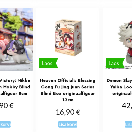
Laos
Laos
ictory: Nikke
Heaven Official’s Blessing
Demon Slay
 Hobby Blind
Gong Fu Jing Juan Series
Yaiba Lo
alfiguur 8cm
Blind Box originaalfiguur
originaa
13cm
€
,90
42
€
16,90
 korvi
Lisa korvi
Lis