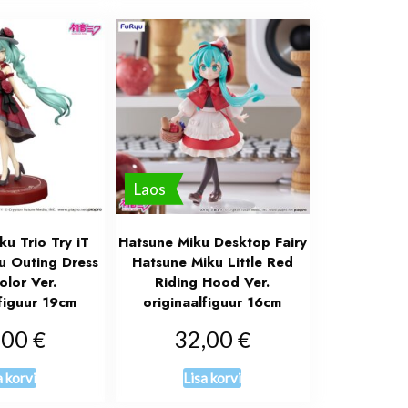
Laos
ku Trio Try iT
Hatsune Miku Desktop Fairy
u Outing Dress
Hatsune Miku Little Red
lor Ver.
Riding Hood Ver.
figuur 19cm
originaalfiguur 16cm
€
€
,00
32,00
a korvi
Lisa korvi