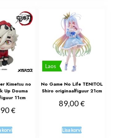
Laos
er Kimetsu no
No Game No Life TENITOL
ok Up Douma
Shiro originaalfiguur 21cm
lfiguur 11cm
€
89,00
€
,90
a korvi
Lisa korvi