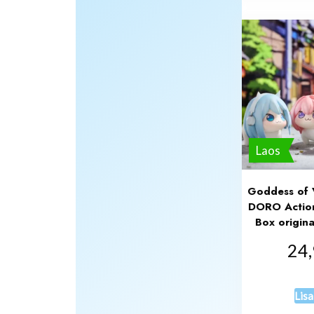
Laos
Goddess of V
DORO Action
Box origina
24
Lisa