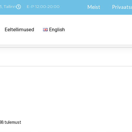
, Tallinn
E-P 12:00-20:00
Meist
Privaatsu
Eeltellimused
English
38 tulemust