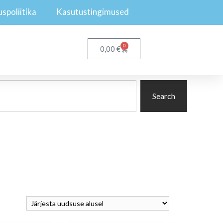
spoliitika
Kasutustingimused
0
€
0,00
Search