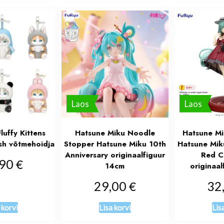
Laos
Laos
uffy Kittens
Hatsune Miku Noodle
Hatsune Mi
sh võtmehoidja
Stopper Hatsune Miku 10th
Hatsune Mik
Anniversary originaalfiguur
Red Co
€
,90
14cm
originaal
€
29,00
32
 korvi
Lisa korvi
Lis