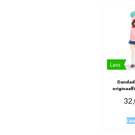
Laos
Dandad
originaal
32
Lisa