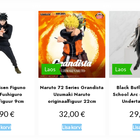
Laos
Laos
aisen Figuno
Naruto 72 Series Grandista
Black But
Fushiguro
Uzumaki Naruto
School Arc 
figuur 9cm
originaalfiguur 22cm
Underta
€
€
,90
32,00
29
 korvi
Lisa korvi
Lis