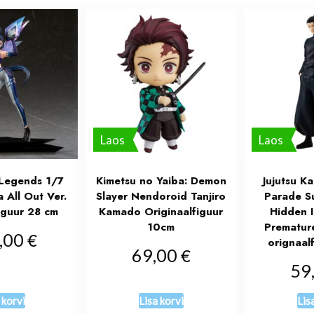
Laos
Laos
Legends 1/7
Kimetsu no Yaiba: Demon
Jujutsu K
 All Out Ver.
Slayer Nendoroid Tanjiro
Parade S
figuur 28 cm
Kamado Originaalfiguur
Hidden I
10cm
Premature
€
,00
orignaal
€
69,00
59
 korvi
Lisa korvi
Lis