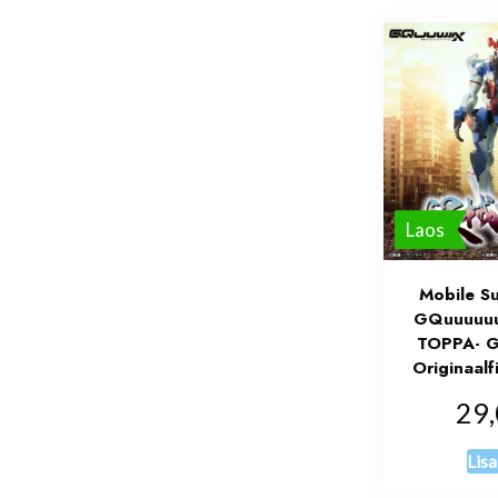
Laos
Mobile S
GQuuuuuu
TOPPA- 
Originaalf
29
Lisa