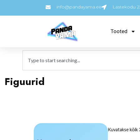
info@pandayama.ee
Lastekodu 23
Tooted
Figuurid
Kuvatakse kõik 