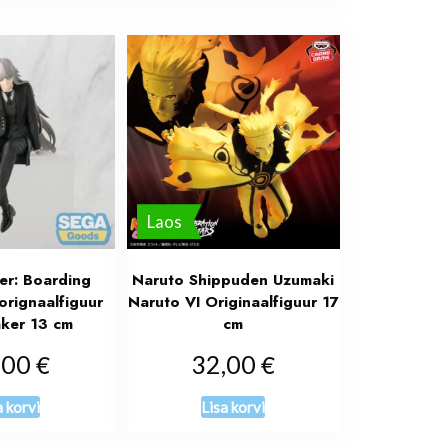
Laos
ler: Boarding
Naruto Shippuden Uzumaki
orignaalfiguur
Naruto VI Originaalfiguur 17
ker 13 cm
cm
€
€
,00
32,00
a korvi
Lisa korvi