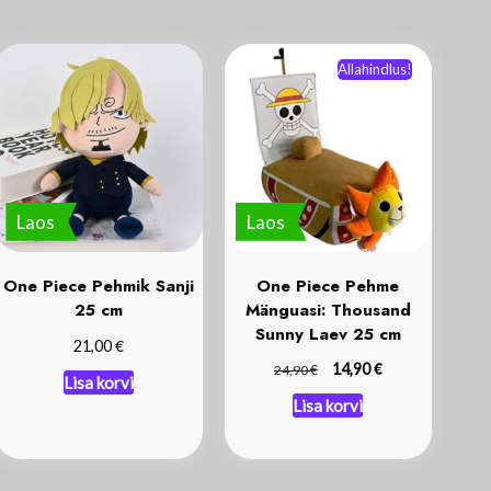
Allahindlus!
Laos
Laos
One Piece Pehmik Sanji
One Piece Pehme
25 cm
Mänguasi: Thousand
Sunny Laev 25 cm
€
21,00
€
€
14,90
24,90
Lisa korvi
Lisa korvi