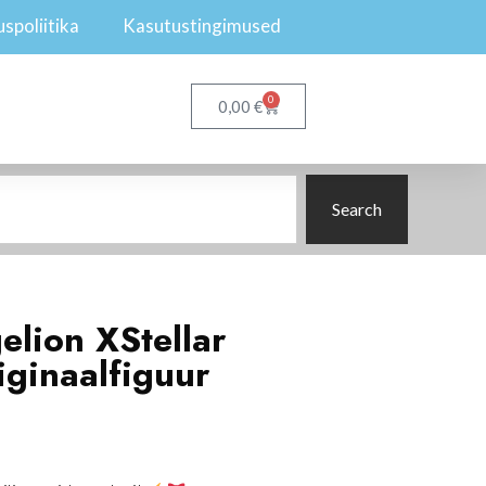
spoliitika
Kasutustingimused
0
€
0,00
Search
lion XStellar
ginaalfiguur