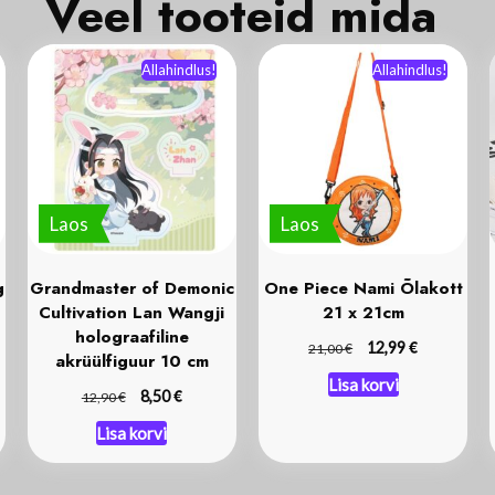
Veel tooteid mida
k
o
Allahindlus!
Allahindlus!
Laos
Laos
g
Grandmaster of Demonic
One Piece Nami Õlakott
Cultivation Lan Wangji
21 x 21cm
holograafiline
€
€
12,99
21,00
akrüülfiguur 10 cm
Lisa korvi
€
€
8,50
12,90
Lisa korvi