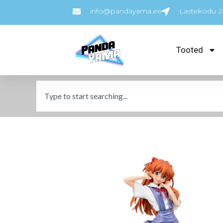
info@pandayama.ee
Lastekodu 23
Tooted