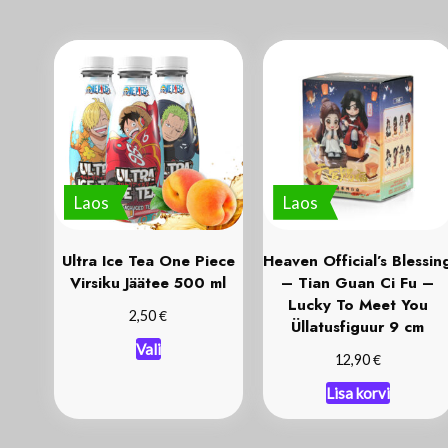
Laos
Laos
Ultra Ice Tea One Piece
Heaven Official’s Blessin
Virsiku Jäätee 500 ml
– Tian Guan Ci Fu –
Lucky To Meet You
€
2,50
Üllatusfiguur 9 cm
Vali
€
12,90
Lisa korvi