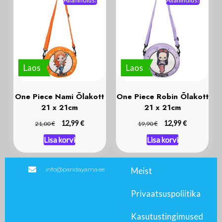
Laos
Laos
One Piece Nami Õlakott
One Piece Robin Õlakott
21 x 21cm
21 x 21cm
€
€
€
12,99
€
12,99
21,00
19,90
Lisa korvi
Lisa korvi
info@pandayama.ee
Meist
Privaatsuspoliitika
Kasutustingimused