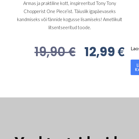
Armas ja praktiline kott, inspireeritud Tony Tony
Chopperist One Piece’ist. Täiuslik igapäevaseks
kandmiseks või fännide kogusse lisamiseks! Ametlikult
litsentseeritud toode.
€
€
19,90
12,99
Lao
L
K