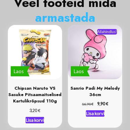
Veel tooteid mida
a
r
m
a
s
t
a
d
a
Allahindlus!
Laos
Laos
Chipsan Naruto VS
Sanrio Padi My Melody
Sasuke Pitsaamaitselised
36cm
Kartulikrõpsud 110g
€
€
9,90
16,90
€
3,20
Lisa korvi
Lisa korvi