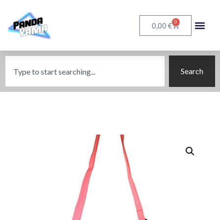
0
€
0,00
Search