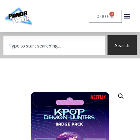
0
€
0,00
Search