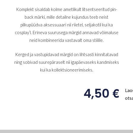
Komplekt sisaldab kolme ametlikult litsentseeritud pin-
back märki, mille detailne kujundus teeb neist
pilkupüüdva aksessuaari nii riietel, seljakotil kui ka
cosplay’l. Erineva suurusega märgid annavad võimaluse
neid kombineerida vastavalt oma stiilile.
Kerged ja vastupidavad märgid on lihtsasti kinnitatavad
ning sobivad suurepäraselt nii igapäevaseks kandmiseks
kui ka kollektsioneerimiseks.
€
4,50
Lao
ots