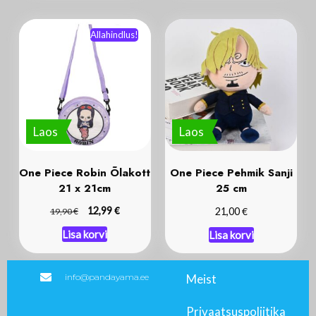
Allahindlus!
Laos
Laos
One Piece Robin Õlakott
One Piece Pehmik Sanji
21 x 21cm
25 cm
€
€
€
12,99
21,00
19,90
Lisa korvi
Lisa korvi
info@pandayama.ee
Meist
Privaatsuspoliitika