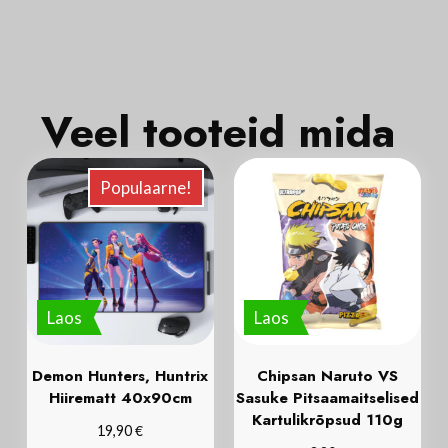
Veel tooteid mida
Populaarne!
Laos
Laos
Demon Hunters, Huntrix
Chipsan Naruto VS
Hiirematt 40x90cm
Sasuke Pitsaamaitselised
Kartulikrõpsud 110g
€
19,90