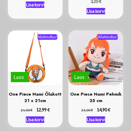
€
3,20
Lisa korvi
Lisa korvi
Allahindlus!
Allahindlus!
Laos
Laos
One Piece Nami Õlakott
One Piece Nami Pehmik
21 x 21cm
25 cm
€
€
€
12,99
€
14,90
21,00
21,00
Lisa korvi
Lisa korvi