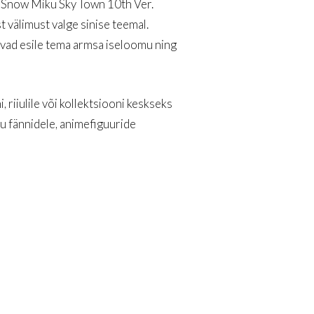
 Snow Miku Sky Town 10th Ver.
t välimust valge sinise teemal.
oovad esile tema armsa iseloomu ning
, riiulile või kollektsiooni keskseks
u fännidele, animefiguuride