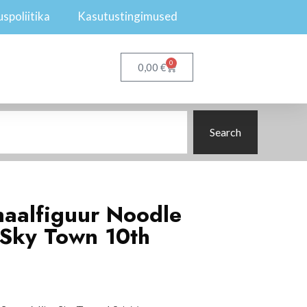
spoliitika
Kasutustingimused
0
€
0,00
Search
naalfiguur Noodle
Sky Town 10th