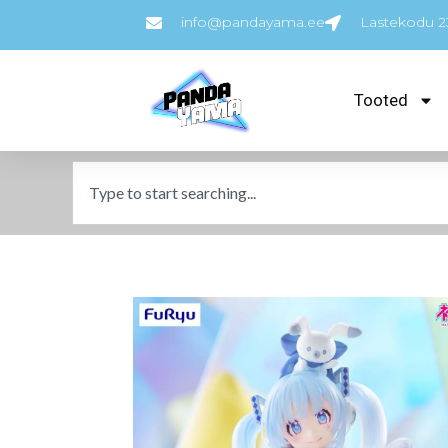
info@pandayama.ee
Lastekodu 23
Tooted