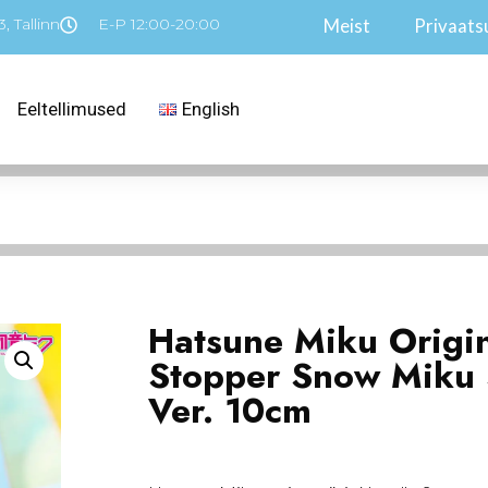
, Tallinn
E-P 12:00-20:00
Meist
Privaatsu
Eeltellimused
English
Hatsune Miku Origi
Stopper Snow Miku 
Ver. 10cm