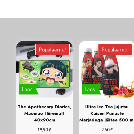
Populaarne!
Populaarne!
Laos
Laos
The Apothecary Diaries,
Ultra Ice Tea Jujutsu
Maomao Hiirematt
Kaisen Punaste
40x90cm
Marjadega Jäätee 500 m
€
€
19,90
2,50