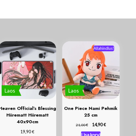
Allahindlus!
Laos
Laos
Heaven Official’s Blessing
One Piece Nami Pehmik
Hiirematt Hiirematt
25 cm
40x90cm
€
€
14,90
21,00
€
19,90
Lisa korvi