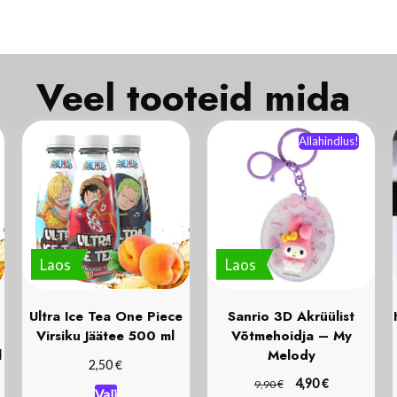
Veel tooteid mida
Allahindlus!
Laos
Laos
Ultra Ice Tea One Piece
Sanrio 3D Akrüülist
Virsiku Jäätee 500 ml
Võtmehoidja – My
l
Melody
€
2,50
€
€
4,90
9,90
Vali