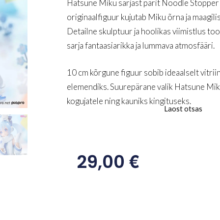
Hatsune Miku sarjast pärit Noodle Stopper
originaalfiguur kujutab Miku õrna ja maagilis
Detailne skulptuur ja hoolikas viimistlus t
sarja fantaasiarikka ja lummava atmosfääri.
10 cm kõrgune figuur sobib ideaalselt vitriini
elemendiks. Suurepärane valik Hatsune Mik
kogujatele ning kauniks kingituseks.
Laost otsas
€
29,00