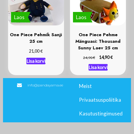
Laos
Laos
One Piece Pehmik Sanji
One Piece Pehme
25 cm
Mänguasi: Thousand
Sunny Laev 25 cm
€
21,00
€
€
14,90
24,90
Lisa korvi
Lisa korvi
info@pandayama.ee
Meist
Privaatsuspoliitika
Kasutustingimused