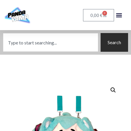
0
€
0,00
Search