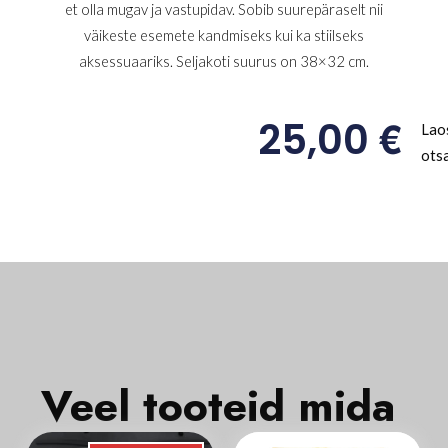
et olla mugav ja vastupidav. Sobib suurepäraselt nii
väikeste esemete kandmiseks kui ka stiilseks
aksessuaariks. Seljakoti suurus on 38×32 cm.
€
25,00
Lao
ots
Veel tooteid mida