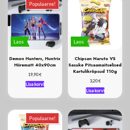
Populaarne!
Laos
Laos
Demon Hunters, Huntrix
Chipsan Naruto VS
Hiirematt 40x90cm
Sasuke Pitsaamaitselised
Kartulikrõpsud 110g
€
19,90
€
3,20
Lisa korvi
Lisa korvi
Populaarne!