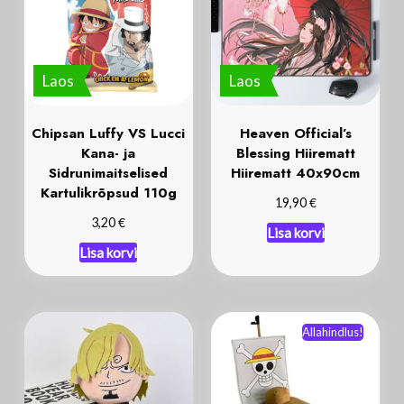
Laos
Laos
Chipsan Luffy VS Lucci
Heaven Official’s
Kana- ja
Blessing Hiirematt
Sidrunimaitselised
Hiirematt 40x90cm
Kartulikrõpsud 110g
€
19,90
€
3,20
Lisa korvi
Lisa korvi
Allahindlus!