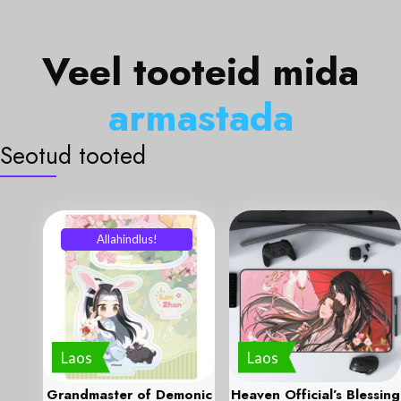
Veel tooteid mida
a
r
m
a
s
t
a
d
a
Seotud tooted
Allahindlus!
Laos
Laos
Grandmaster of Demonic
Heaven Official’s Blessing