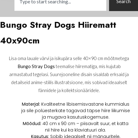
Search
Bungo Stray Dogs Hiirematt
40x90cm
Lisa oma lauale värvi ja isikupära selle 40×90 cm mõõtmetega
Bungo Stray Dogs
teemalise hiirematiga, mis kujutab
armastatud tegelasi. Suurejooneline disain sisaldab erksaid ja
detailseid anime-stiilis illustratsioone, mis sobivad ideaalselt
fännidele ja kollektsionääridele.
Materjal:
Kvaliteetne libisemisvastane kummialus
ja sile polüesterkate tagavad täpse hiire liikumise
ja mugava kasutuskogemuse.
Mõõdud:
40 cm x 90 cm – piisavalt suur, et katta
nii hiire kui ka klaviatuuri ala.
Kasutus:
Sobib ideaalselt nii mänguritele,