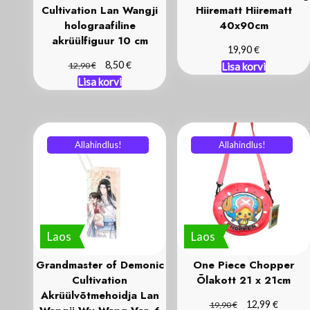
Cultivation Lan Wangji
Hiirematt Hiirematt
holograafiline
40x90cm
akrüülfiguur 10 cm
€
19,90
Algne
Praegune
€
€
8,50
12,90
Lisa korvi
hind
hind
Lisa korvi
oli:
on:
12,90 €.
8,50 €.
Allahindlus!
Allahindlus!
Laos
Laos
Grandmaster of Demonic
One Piece Chopper
Cultivation
Õlakott 21 x 21cm
Akrüülvõtmehoidja Lan
Algne
Praegu
€
€
12,99
19,90