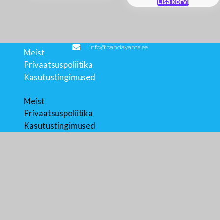
Lisa korvi
21,00 €.
14,90 €.
oli:
on:
24,90 €.
14,90 €
info@pandayama.ee
Meist
Privaatsuspoliitika
Kasutustingimused
Meist
Privaatsuspoliitika
Kasutustingimused