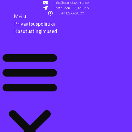
info@pandayama.ee
Lastekodu 23, Tallinn
E-P 12:00-20:00
Meist
Privaatsuspoliitika
Kasutustingimused