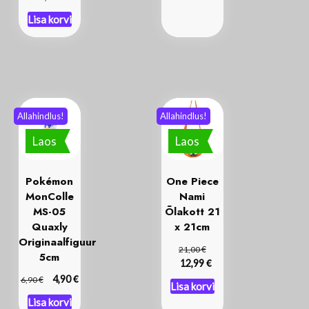
Lisa korvi
Allahindlus!
Allahindlus!
Laos
Laos
Pokémon
One Piece
MonColle
Nami
MS-05
Õlakott 21
Quaxly
x 21cm
Originaalfiguur
€
21,00
5cm
€
12,99
€
€
4,90
6,90
Lisa korvi
Lisa korvi