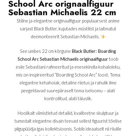
School Arc orignaalfiguur
Sebastian Michaelis 22 cm
Stiilne ja elegantne originaalfiguur populaarsest anime
sarjast
Black Butler
, kujutades müstilist ja laitmatut
deemonteenrit
Sebastian Michaelis
.
See umbes 22 cm kõrgune
Black Butler: Boarding
School Arc Sebastian Michaelis originaalfiguur
toob
esile Sebastiani rafineeritud ja enesekindla kohaloleku,
mis on inspireeritud “Boarding School Arc” loost. Tema
elegantne kehahoiak, detailne riietus ja rahulik ilme
peegeldavad suurepäraselt tema iseloomu – alati
kontrollitud, alati täiuslik.
Hoolikalt viimistletud detailid, kvaliteetne skulptuur ja
tumedalt elegantne disain teevad sellest figuurist tõelise
pilgupüüdja igas kollektsioonis. Sobib ideaalselt nii riiulile