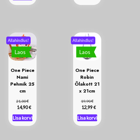
Allahindlus!
Allahindlus!
Laos
Laos
One Piece
One Piece
Nami
Robin
Pehmik 25
Õlakott 21
cm
x 21cm
€
€
21,00
19,90
€
€
14,90
12,99
Lisa korvi
Lisa korvi