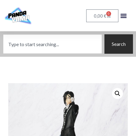
0
€
0,00
Search