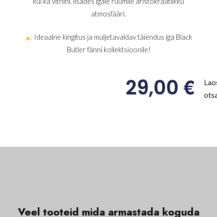
kui ka vitriini, lisades igale ruumile aristokraatlikku
atmosfääri.
Ideaalne kingitus ja muljetavaldav täiendus iga Black
Butler fänni kollektsioonile!
€
29,00
Lao
ots
Veel tooteid mida
a
r
m
a
s
t
a
d
a
k
o
g
u
d
a