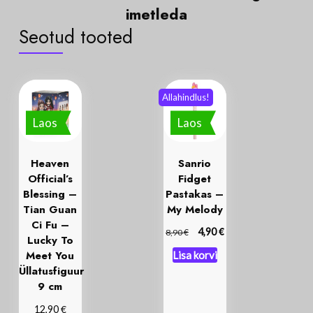
i
m
e
t
l
e
d
a
Seotud tooted
Allahindlus!
Laos
Laos
Heaven
Sanrio
Official’s
Fidget
Blessing –
Pastakas –
Tian Guan
My Melody
Ci Fu –
€
€
4,90
8,90
Lucky To
Meet You
Lisa korvi
Üllatusfiguur
9 cm
€
12,90