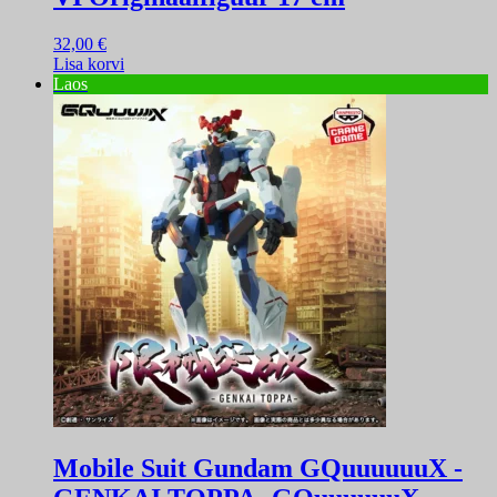
32,00
€
Lisa korvi
Laos
Mobile Suit Gundam GQuuuuuuX -