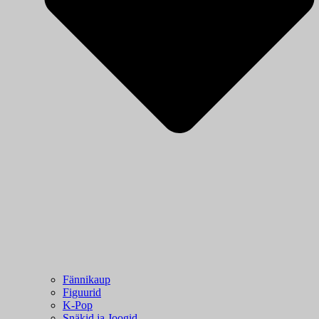
Fännikaup
Figuurid
K-Pop
Snäkid ja Joogid