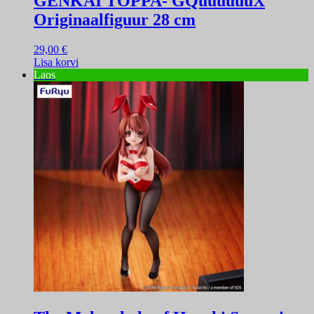
GENKAI TOPPA- GQuuuuuuX
Originaalfiguur 28 cm
29,00
€
Lisa korvi
Laos