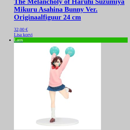
The Melancholy of Haruhi Suzumiya
Mikuru Asahina Bunny Ver.
Originaalfiguur 24 cm
32,00
€
Lisa korvi
Laos