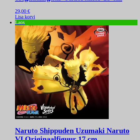
29,00
€
Lisa korvi
Laos
Naruto Shippuden Uzumaki Naruto
VI Originaalfiguur 17 cm