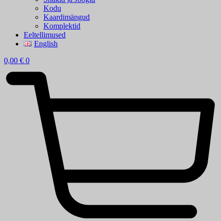
Kodu
Kaardimängud
Komplektid
Eeltellimused
English
0,00
€
0