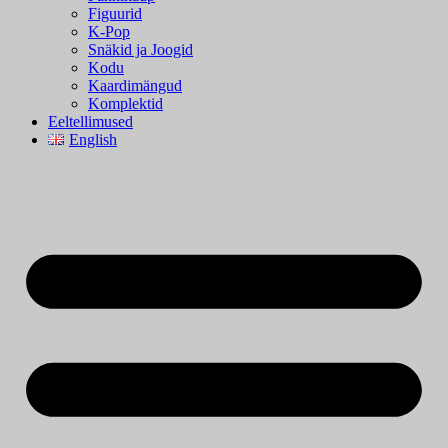
Figuurid
K-Pop
Snäkid ja Joogid
Kodu
Kaardimängud
Komplektid
Eeltellimused
English