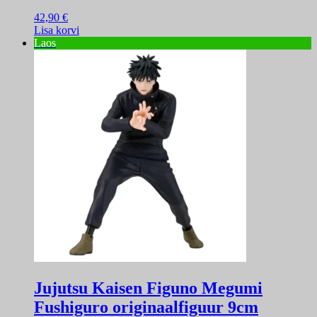
42,90
€
Lisa korvi
Laos
Jujutsu Kaisen Figuno Megumi
Fushiguro originaalfiguur 9cm