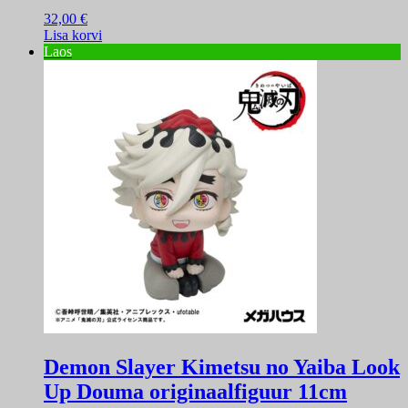
32,00
€
Lisa korvi
Laos
Demon Slayer Kimetsu no Yaiba Look
Up Douma originaalfiguur 11cm