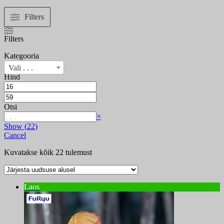
Filters
Filters
Kategooria
Vali . . .
Hind
Otsi
Search
×
Show
(
22
)
Cancel
Sorditud
Kuvatakse kõik 22 tulemust
uusimate
järgi
Laos