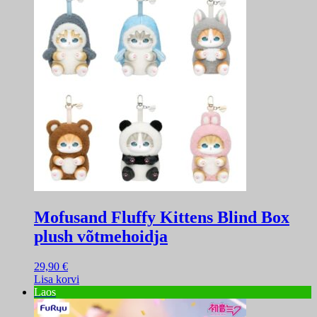
Mofusand Fluffy Kittens Blind Box
plush võtmehoidja
29,90
€
Lisa korvi
Laos