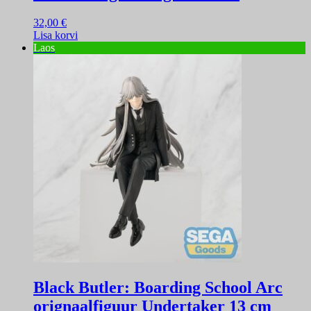
32,00
€
Lisa korvi
Laos
Black Butler: Boarding School Arc
orignaalfiguur Undertaker 13 cm