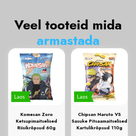
Veel tooteid mida
a
r
m
a
s
t
a
d
a
Laos
Laos
Komesan Zoro
Chipsan Naruto VS
Ketsupimaitselised
Sasuke Pitsaamaitselised
Riisikrõpsud 60g
Kartulikrõpsud 110g