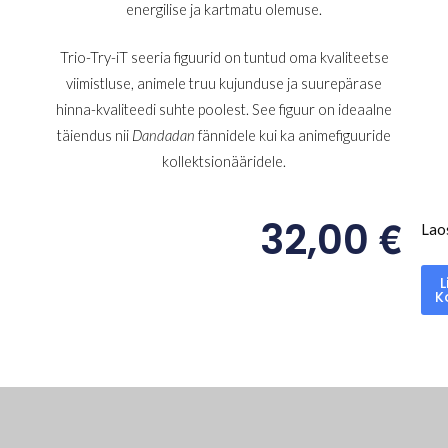
energilise ja kartmatu olemuse.
Trio-Try-iT seeria figuurid on tuntud oma kvaliteetse
viimistluse, animele truu kujunduse ja suurepärase
hinna-kvaliteedi suhte poolest. See figuur on ideaalne
täiendus nii
Dandadan
fännidele kui ka animefiguuride
kollektsionääridele.
€
32,00
Lao
L
K