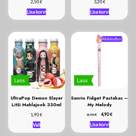
€
€
2,50
3,20
Lisa korvi
Lisa korvi
Allahindlus!
Laos
Laos
UltraPop Demon Slayer
Sanrio Fidget Pastakas –
Litši Mahlajook 330ml
My Melody
€
€
€
4,90
1,90
8,90
Lisa korvi
Vali