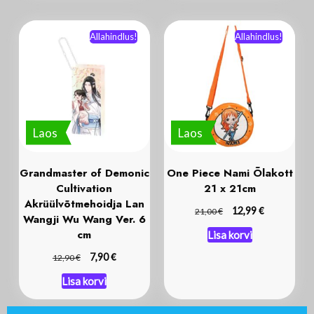
Allahindlus!
Allahindlus!
Laos
Laos
Grandmaster of Demonic
One Piece Nami Õlakott
Cultivation
21 x 21cm
Akrüülvõtmehoidja Lan
€
€
12,99
21,00
Wangji Wu Wang Ver. 6
cm
Lisa korvi
€
€
7,90
12,90
Lisa korvi