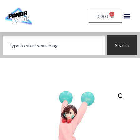
0
€
0,00
Search