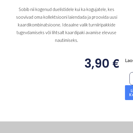
Sobib nii kogenud duelistidele kui ka kogujatele, kes
soovivad oma kollektsiooni laiendada ja proovida uusi
kaardikombinatsioone. Ideaalne valik turniiripakkide
tugevdamiseks või lihtsalt kaardipaki avamise elevuse
nautimiseks.
€
3,90
Lao
L
K