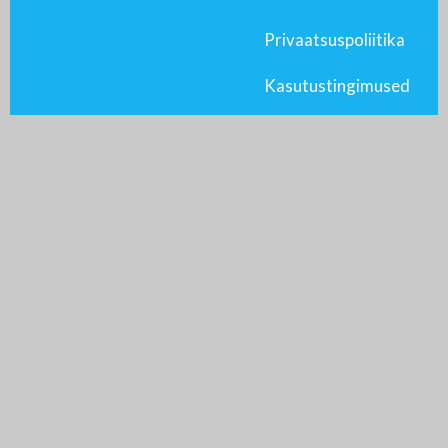
Privaatsuspoliitika
Kasutustingimused