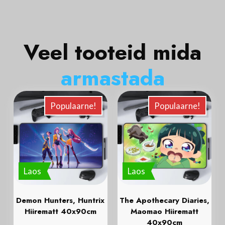
Veel tooteid mida
a
r
m
a
s
t
a
d
a
Populaarne!
Populaarne!
Laos
Laos
Demon Hunters, Huntrix
The Apothecary Diaries,
Hiirematt 40x90cm
Maomao Hiirematt
40x90cm