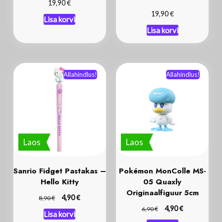
€
19,90
€
19,90
Lisa korvi
Lisa korvi
Allahindlus!
Allahindlus!
Laos
Laos
Sanrio Fidget Pastakas –
Pokémon MonColle MS-
Hello Kitty
05 Quaxly
Originaalfiguur 5cm
€
€
4,90
8,90
€
€
4,90
6,90
Lisa korvi