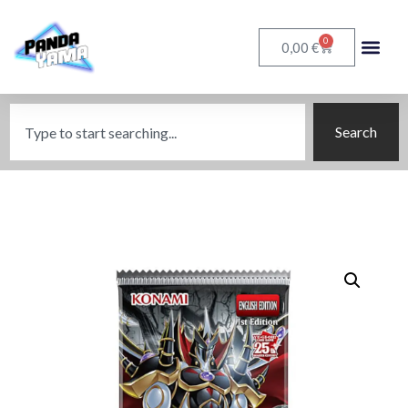
0
€
0,00
Search