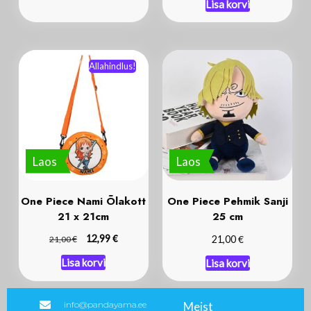
Lisa korvi
Allahindlus!
Laos
Laos
One Piece Nami Õlakott
One Piece Pehmik Sanji
21 x 21cm
25 cm
€
€
€
12,99
21,00
21,00
Lisa korvi
Lisa korvi
info@pandayama.ee
Meist