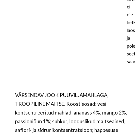
ei
ole
hetk
lao
ja
pol
see
saa
VÄRSENDAV JOOK PUUVILJAMAHLAGA,
TROOPILINE MAITSE. Koostisosad: vesi,
kontsentreeritud mahlad: ananass 4%, mango 2%,
passioniõun 1%; suhkur, looduslikud maitseained,
saflori- ja sidrunikontsentratsioon; happesuse