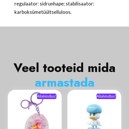
regulaator: sidrunhape; stabilisaator:
karboksümetüültselluloos.
Veel tooteid mida
a
r
m
a
s
t
a
d
a
Allahindlus!
Allahindlus!