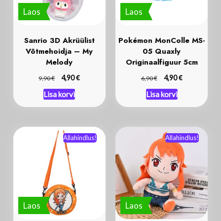
Laos
Laos
Sanrio 3D Akrüülist
Pokémon MonColle MS-
Võtmehoidja – My
05 Quaxly
Melody
Originaalfiguur 5cm
€
€
€
4,90
€
4,90
9,90
6,90
Lisa korvi
Lisa korvi
Allahindlus!
Allahindlus!
Laos
Laos