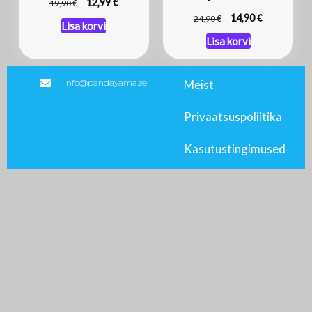
€
€
12,99
19,90
€
€
14,90
24,90
Lisa korvi
Lisa korvi
info@pandayama.ee
Meist
Privaatsuspoliitika
Kasutustingimused