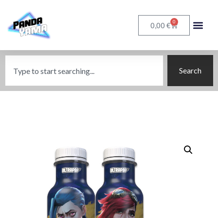
0
€
0,00
Search