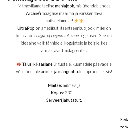
Mitmeviljamaitseline
mahlajook
, mis ühendab endas
Arcane’i
maagilise maailma ja värskendava
maitseelamuse!
UltraPop
on ametlikult litsentseeritud jook, millel on
kujutatud
League of Legends: Arcane
tegelased. See on
ideaalne valik fännidele, kogujatele ja kõigile, kes
armastavad midagi erilist.
Täiuslik kaaslane
üritustele, kuumadele päevadele
või mõnusale
anime- ja mänguõhtule
sõprade seltsis!
Maitse:
mitmevilja
Kogus:
330 ml
Serveeri jahutatult.
Sed
too