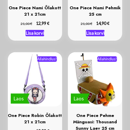
One Piece Nami Õlakott
One Piece Nami Pehmik
21 x 21cm
25 cm
€
€
€
12,99
€
14,90
21,00
21,00
Lisa korvi
Lisa korvi
Allahindlus!
Allahindlus!
Laos
Laos
One Piece Robin Õlakott
One Piece Pehme
21 x 21cm
Mänguasi: Thousand
Sunny Laev 25 cm