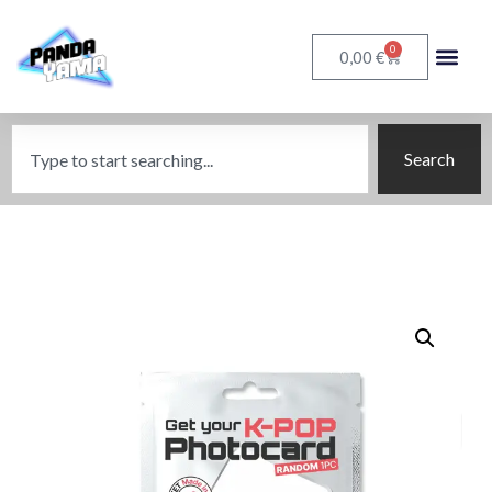
0
€
0,00
Search