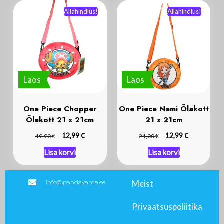
Allahindlus!
Allahindlus!
Laos
Laos
One Piece Chopper
One Piece Nami Õlakott
Õlakott 21 x 21cm
21 x 21cm
€
€
€
12,99
€
12,99
19,90
21,00
Lisa korvi
Lisa korvi
info@pandayama.ee
Meist
Privaatsuspoliitika