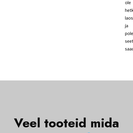
ole
hetk
lao
ja
pol
see
saa
Veel tooteid mida