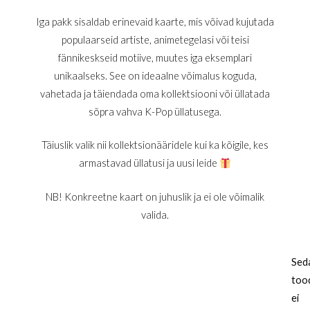
Iga pakk sisaldab erinevaid kaarte, mis võivad kujutada
populaarseid artiste, animetegelasi või teisi
fännikeskseid motiive, muutes iga eksemplari
unikaalseks. See on ideaalne võimalus koguda,
vahetada ja täiendada oma kollektsiooni või üllatada
sõpra vahva K-Pop üllatusega.
Täiuslik valik nii kollektsionääridele kui ka kõigile, kes
armastavad üllatusi ja uusi leide
NB! Konkreetne kaart on juhuslik ja ei ole võimalik
valida.
Sed
too
ei