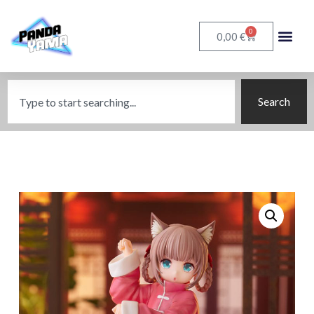
0
€
0,00
Search