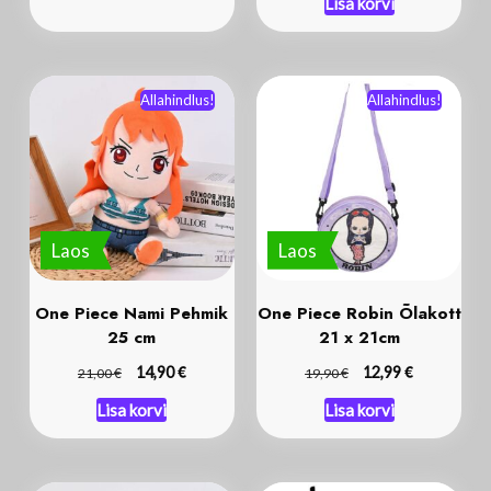
Lisa korvi
Allahindlus!
Allahindlus!
Laos
Laos
One Piece Nami Pehmik
One Piece Robin Õlakott
25 cm
21 x 21cm
€
€
€
14,90
€
12,99
21,00
19,90
Lisa korvi
Lisa korvi