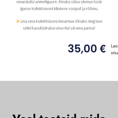
omanäolisi animefiguure. Kinako võluv olemus toob
igasse kollektsiooni killukese soojust ja rõõmu.
Lisa oma kollektsiooni imearmas Kinako ning lase
sellel kassitüdrukul oma riiul särama panna!
€
35,00
Lao
ots