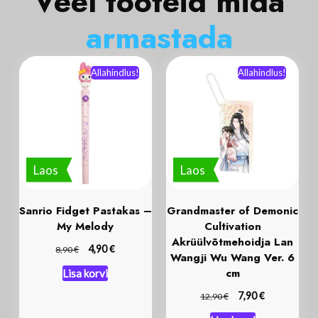
Veel tooteid mida
a
r
m
a
s
t
a
d
a
Allahindlus!
Allahindlus!
Laos
Laos
Sanrio Fidget Pastakas –
Grandmaster of Demonic
My Melody
Cultivation
Akrüülvõtmehoidja Lan
€
€
4,90
8,90
Wangji Wu Wang Ver. 6
cm
Lisa korvi
€
€
7,90
12,90