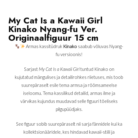
My Cat Is a Kawaii Girl
Kinako Nyang-fu Ver.
Originaalfiguur 15 cm
Armas kassitüdruk
Kinako
saabub võluvas Nyang-
fu versioonis!
Sarjast
My Cat Is a Kawaii Girl
tuntud Kinako on
kujutatud mängulises ja detailirohkes riietuses, mis toob
suurepäraselt esile tema armsa ja rõõmsameelse
iseloomu. Tema kassilikud detailid, armas ilme ja
värvikas kujundus muudavad selle figuuri tõeliseks
pilgupüüdjaks.
See figuur sobib suurepäraselt nii sarja fännidele kui ka
kollektsionääridele, kes hindavad kawaii-stiili ja