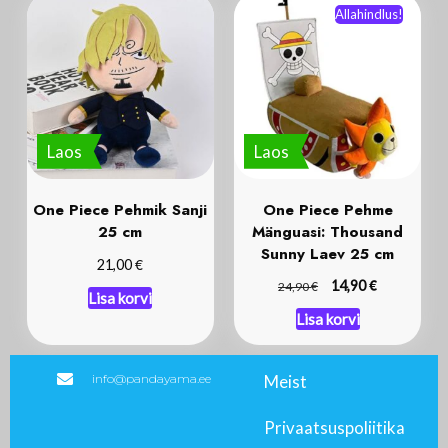
Allahindlus!
Laos
Laos
One Piece Pehmik Sanji
One Piece Pehme
25 cm
Mänguasi: Thousand
Sunny Laev 25 cm
€
21,00
€
€
14,90
24,90
Lisa korvi
Lisa korvi
info@pandayama.ee
Meist
Privaatsuspoliitika