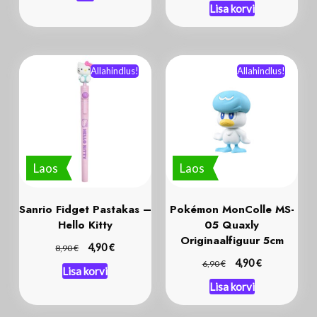
Lisa korvi
Allahindlus!
Allahindlus!
Laos
Laos
Sanrio Fidget Pastakas –
Pokémon MonColle MS-
Hello Kitty
05 Quaxly
Originaalfiguur 5cm
€
€
4,90
8,90
€
€
4,90
6,90
Lisa korvi
Lisa korvi