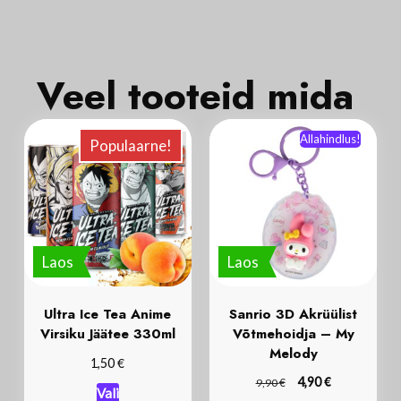
Veel tooteid mida
Allahindlus!
Populaarne!
Laos
Laos
Ultra Ice Tea Anime
Sanrio 3D Akrüülist
Virsiku Jäätee 330ml
Võtmehoidja – My
Melody
€
1,50
€
€
4,90
9,90
Vali