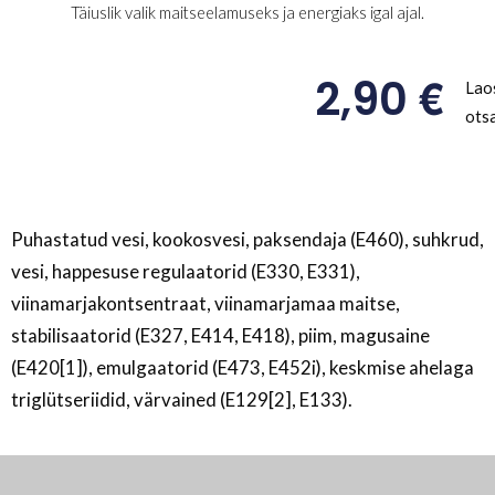
Täiuslik valik maitseelamuseks ja energiaks igal ajal.
€
2,90
Lao
ots
Puhastatud vesi, kookosvesi, paksendaja (E460), suhkrud,
vesi, happesuse regulaatorid (E330, E331),
viinamarjakontsentraat, viinamarjamaa maitse,
stabilisaatorid (E327, E414, E418), piim, magusaine
(E420[1]), emulgaatorid (E473, E452i), keskmise ahelaga
triglütseriidid, värvained (E129[2], E133).