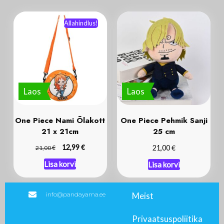
Allahindlus!
Laos
Laos
One Piece Nami Õlakott
One Piece Pehmik Sanji
21 x 21cm
25 cm
€
€
€
12,99
21,00
21,00
Lisa korvi
Lisa korvi
info@pandayama.ee
Meist
Privaatsuspoliitika