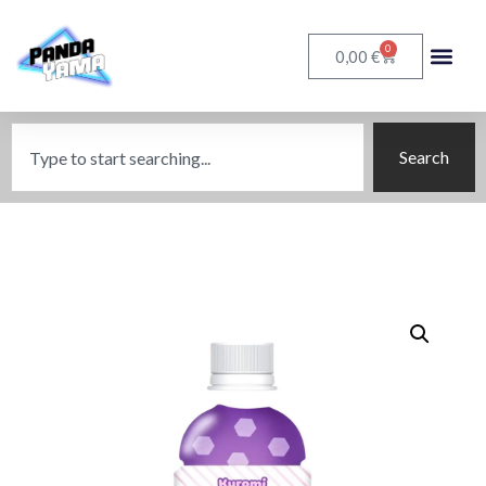
0
€
0,00
Search