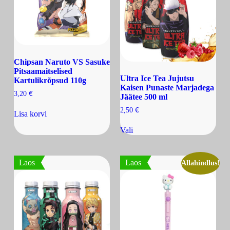
Chipsan Naruto VS Sasuke
Pitsaamaitselised
Ultra Ice Tea Jujutsu
Kartulikrõpsud 110g
Kaisen Punaste Marjadega
€
3,20
Jäätee 500 ml
€
2,50
Lisa korvi
Vali
Laos
Laos
Allahindlus!