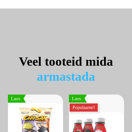
Veel tooteid mida
a
r
m
a
s
t
a
d
a
Laos
Laos
Populaarne!