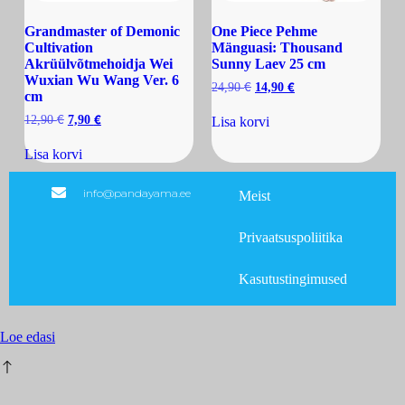
Grandmaster of Demonic
One Piece Pehme
Cultivation
Mänguasi: Thousand
Akrüülvõtmehoidja Wei
Sunny Laev 25 cm
Wuxian Wu Wang Ver. 6
€
€
24,90
14,90
cm
€
€
12,90
7,90
Lisa korvi
Lisa korvi
info@pandayama.ee
Meist
Privaatsuspoliitika
Kasutustingimused
Loe edasi