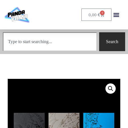
0
€
0,00
Search