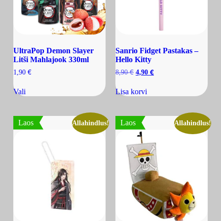
UltraPop Demon Slayer
Sanrio Fidget Pastakas –
Litši Mahlajook 330ml
Hello Kitty
€
€
€
1,90
8,90
4,90
Vali
Lisa korvi
Laos
Laos
Allahindlus!
Allahindlus!