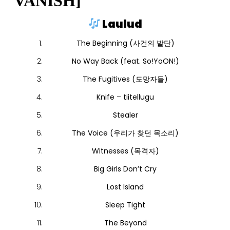
VANISH]
Laulud
The Beginning (사건의 발단)
No Way Back (feat. So!YoON!)
The Fugitives (도망자들)
Knife
–
tiitellugu
Stealer
The Voice (우리가 찾던 목소리)
Witnesses (목격자)
Big Girls Don’t Cry
Lost Island
Sleep Tight
The Beyond