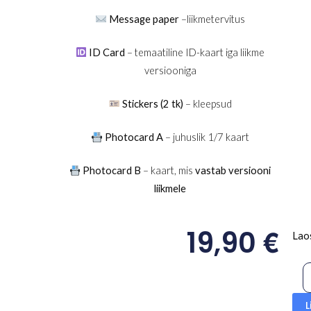
Message paper
–liikmetervitus
ID Card
– temaatiline ID-kaart iga liikme
versiooniga
Stickers (2 tk)
– kleepsud
Photocard A
– juhuslik 1/7 kaart
Photocard B
– kaart, mis
vastab versiooni
liikmele
€
19,90
Lao
L