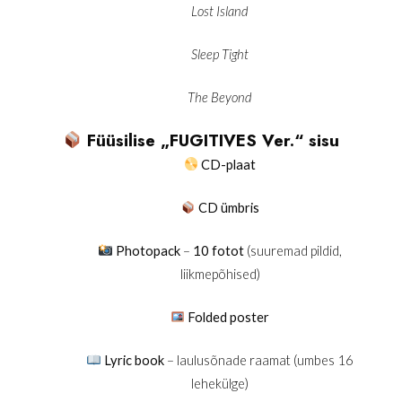
Lost Island
Sleep Tight
The Beyond
Füüsilise „FUGITIVES Ver.“ sisu
CD-plaat
CD ümbris
Photopack
–
10 fotot
(suuremad pildid,
liikmepõhised)
Folded poster
Lyric book
– laulusõnade raamat (umbes 16
lehekülge)