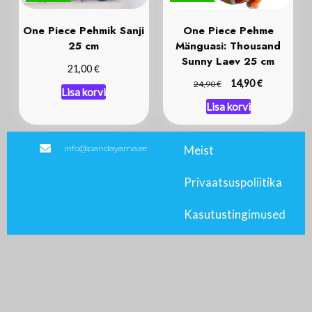
One Piece Pehmik Sanji
One Piece Pehme
25 cm
Mänguasi: Thousand
Sunny Laev 25 cm
€
21,00
€
€
14,90
24,90
Lisa korvi
Lisa korvi
info@pandayama.ee
Meist
Privaatsuspoliitika
Kasutustingimused