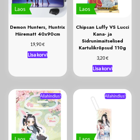
Laos
Laos
Demon Hunters, Huntrix
Chipsan Luffy VS Lucci
Hiirematt 40x90cm
Kana- ja
Sidrunimaitselised
€
19,90
Kartulikrõpsud 110g
Lisa korvi
€
3,20
Lisa korvi
Allahindlus!
Allahindlus!
Laos
Laos