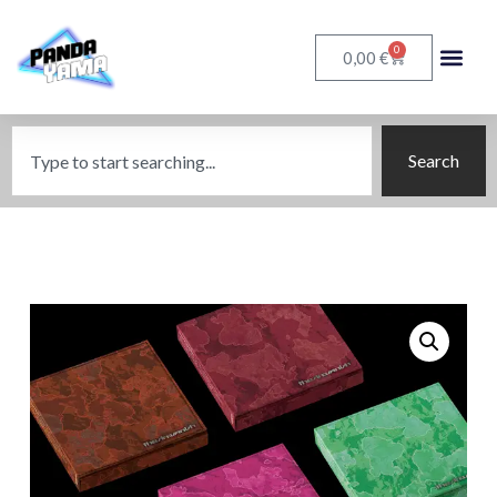
0
€
0,00
Search