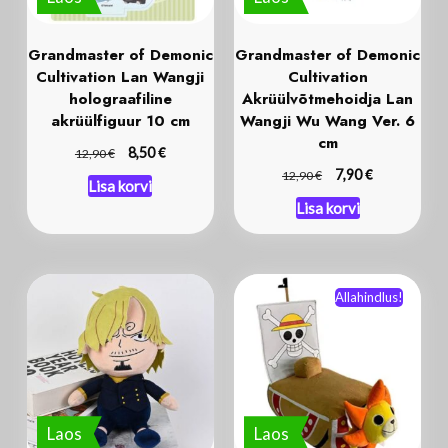
Grandmaster of Demonic
Grandmaster of Demonic
Cultivation Lan Wangji
Cultivation
holograafiline
Akrüülvõtmehoidja Lan
akrüülfiguur 10 cm
Wangji Wu Wang Ver. 6
cm
€
€
8,50
12,90
€
€
7,90
12,90
Lisa korvi
Lisa korvi
Allahindlus!
Laos
Laos