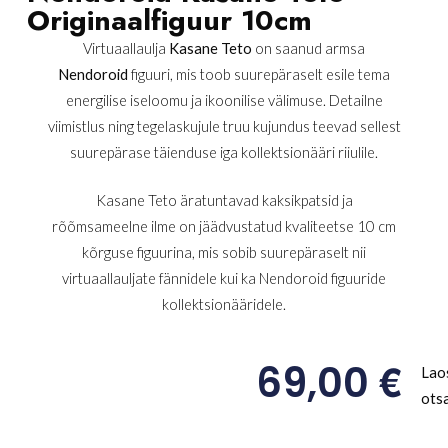
Originaalfiguur 10cm
Virtuaallaulja
Kasane Teto
on saanud armsa
Nendoroid
figuuri, mis toob suurepäraselt esile tema
energilise iseloomu ja ikoonilise välimuse. Detailne
viimistlus ning tegelaskujule truu kujundus teevad sellest
suurepärase täienduse iga kollektsionääri riiulile.
Kasane Teto äratuntavad kaksikpatsid ja
rõõmsameelne ilme on jäädvustatud kvaliteetse 10 cm
kõrguse figuurina, mis sobib suurepäraselt nii
virtuaallauljate fännidele kui ka Nendoroid figuuride
kollektsionääridele.
€
69,00
Lao
ots