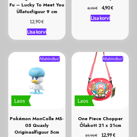
Fu – Lucky To Meet You
€
€
4,90
8,90
Üllatusfiguur 9 cm
Lisa korvi
€
12,90
Lisa korvi
Allahindlus!
Allahindlus!
Laos
Laos
Pokémon MonColle MS-
One Piece Chopper
05 Quaxly
Õlakott 21 x 21cm
Originaalfiguur 5cm
€
€
12,99
19,90