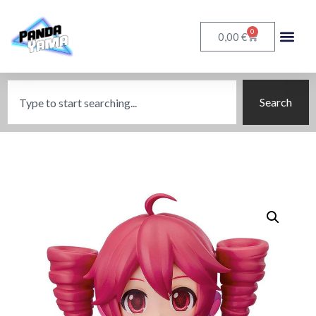
0
€
0,00
Search