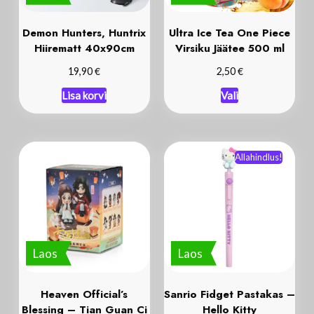
Demon Hunters, Huntrix
Ultra Ice Tea One Piece
Hiirematt 40x90cm
Virsiku Jäätee 500 ml
€
€
19,90
2,50
Lisa korvi
Vali
Allahindlus!
Laos
Laos
Heaven Official’s
Sanrio Fidget Pastakas –
Blessing – Tian Guan Ci
Hello Kitty