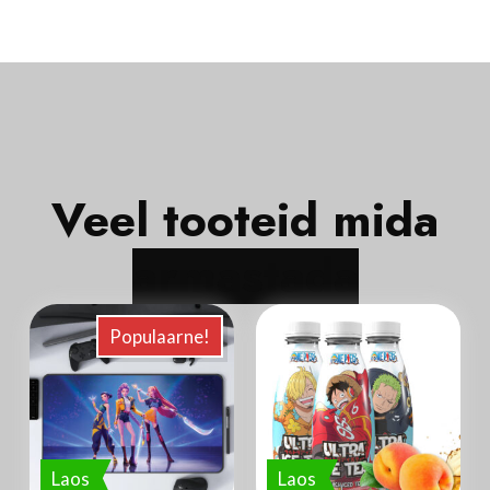
Veel tooteid mida
a
r
m
a
s
t
a
d
a
Populaarne!
Laos
Laos