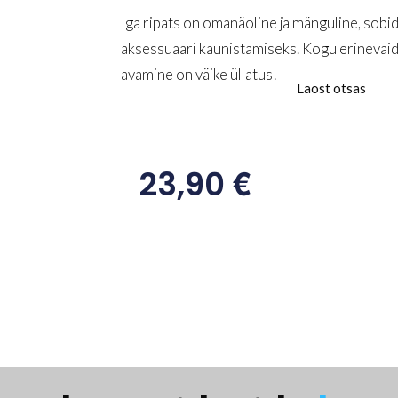
Iga ripats on omanäoline ja mänguline, sobid
aksessuaari kaunistamiseks. Kogu erinevaid v
avamine on väike üllatus!
Laost otsas
€
23,90