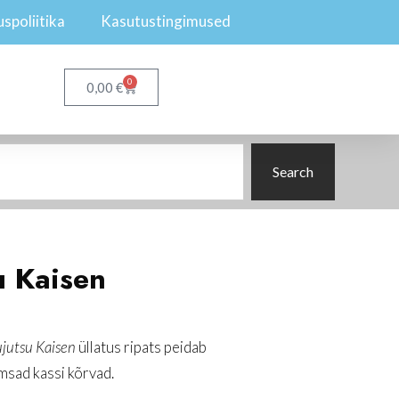
spoliitika
Kasutustingimused
0
€
0,00
Search
u Kaisen
ujutsu Kaisen
üllatus ripats peidab
rmsad kassi kõrvad.