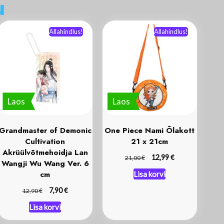
d
a
Allahindlus!
Allahindlus!
Laos
Laos
Grandmaster of Demonic
One Piece Nami Õlakott
Cultivation
21 x 21cm
Akrüülvõtmehoidja Lan
€
€
12,99
21,00
Wangji Wu Wang Ver. 6
cm
Lisa korvi
€
€
7,90
12,90
Lisa korvi