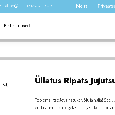
, Tallinn
E-P 12:00-20:00
Meist
Privaatsu
Eeltellimused
Üllatus Ripats Jujuts
Too oma igapäeva natuke võlu ja nalja! See
J
endas juhusliku tegelase sarjast, kellel on a