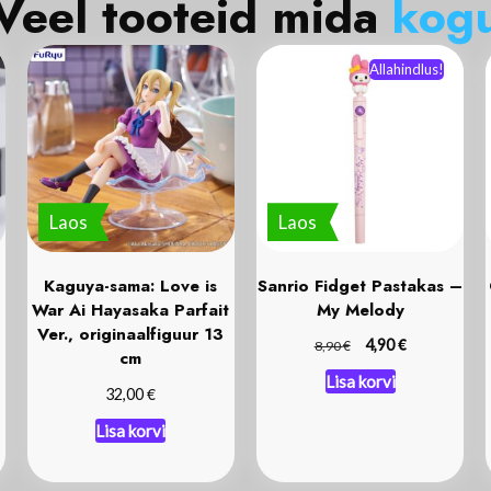
eel tooteid mida
k
o
g
u
Allahindlus!
Laos
Laos
Kaguya-sama: Love is
Sanrio Fidget Pastakas –
War Ai Hayasaka Parfait
My Melody
Ver., originaalfiguur 13
€
€
4,90
8,90
cm
Lisa korvi
€
32,00
Lisa korvi