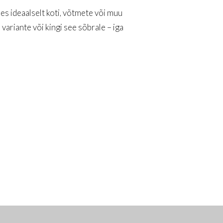
es ideaalselt koti, võtmete või muu
ariante või kingi see sõbrale – iga