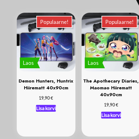
V
Populaarne!
Populaarne!
Laos
Laos
Demon Hunters, Huntrix
The Apothecary Diaries,
Hiirematt 40x90cm
Maomao Hiirematt
40x90cm
€
19,90
€
19,90
Lisa korvi
Lisa korvi