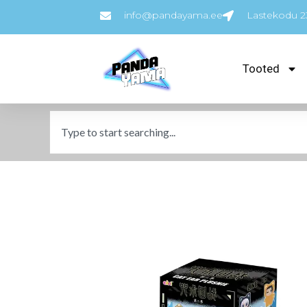
info@pandayama.ee
Lastekodu 23
Tooted