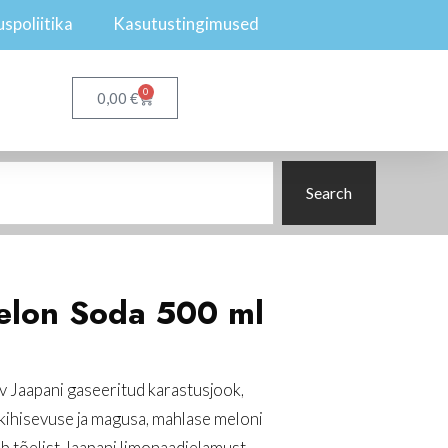
spoliitika
Kasutustingimused
0
€
0,00
Search
elon Soda 500 ml
Jaapani gaseeritud karastusjook,
kihisevuse ja magusa, mahlase meloni
b tõelist Jaapani limonaadielamust