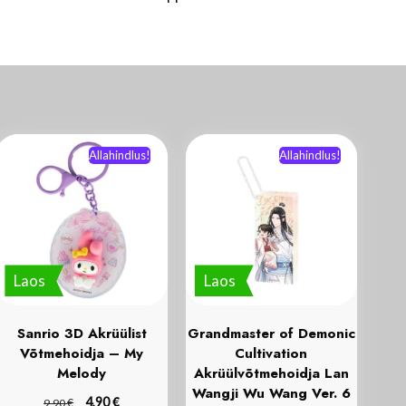
Allahindlus!
Allahindlus!
Laos
Laos
Sanrio 3D Akrüülist
Grandmaster of Demonic
Võtmehoidja – My
Cultivation
Melody
Akrüülvõtmehoidja Lan
Wangji Wu Wang Ver. 6
€
€
4,90
9,90