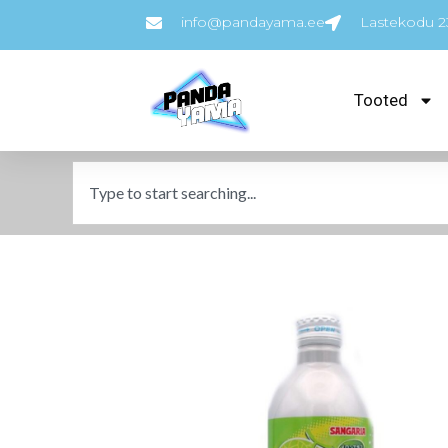
info@pandayama.ee
Lastekodu 23
Tooted