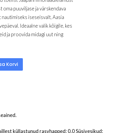
t oma puuviljase ja värskendava
nautimiseks iseseisvalt, Aasia
päeval. Ideaalne valik kõigile, kes
id ja proovida midagi uut ning
isa Korvi
seained.
llest küllastunud rasvhapped: 0.0 Süsivesikud: