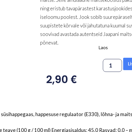
ning eristub tavapärastest karastusjookides
iseloomu poolest. Jook sobib suurepäraselt 
suupistete kõrvale või jahutatuna kuumal suve
soovivad avastada autentseid Jaapani maitse
põnevat.
Laos
L
€
2,90
, süsihappegaas, happesuse regulaator (E330), lõhna- ja mait
eave (100 g / 100 ml) Energiasisaldus: 45.0 Rasvad: 0.0 – mi