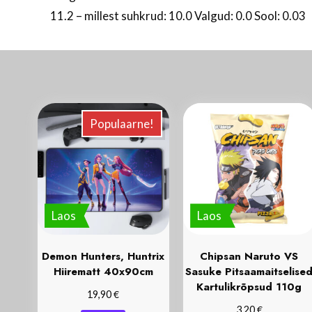
11.2 – millest suhkrud: 10.0 Valgud: 0.0 Sool: 0.03
Populaarne!
Laos
Laos
Demon Hunters, Huntrix
Chipsan Naruto VS
Hiirematt 40x90cm
Sasuke Pitsaamaitselise
Kartulikrõpsud 110g
€
19,90
€
3,20