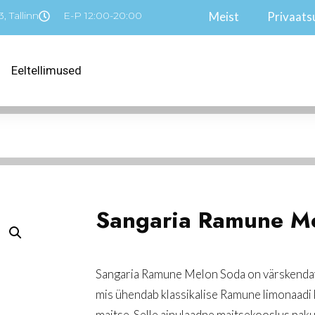
, Tallinn
E-P 12:00-20:00
Meist
Privaatsu
Eeltellimused
Sangaria Ramune M
Sangaria Ramune Melon Soda on värskendav 
mis ühendab klassikalise Ramune limonaadi 
maitse. Selle ainulaadne maitsekooslus paku