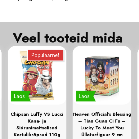
Veel tooteid mida
Populaarne!
Laos
Laos
Chipsan Luffy VS Lucci
Heaven Official’s Blessing
d
Kana- ja
– Tian Guan Ci Fu –
Sidrunimaitselised
Lucky To Meet You
Kartulikrõpsud 110g
Üllatusfiguur 9 cm