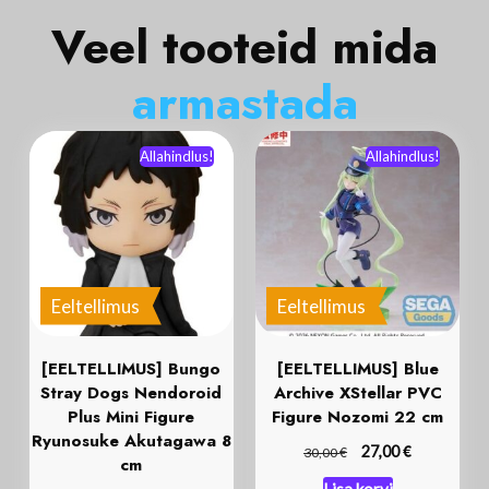
Veel tooteid mida
a
r
m
a
s
t
a
d
a
Allahindlus!
Allahindlus!
Eeltellimus
Eeltellimus
[EELTELLIMUS] Bungo
[EELTELLIMUS] Blue
Stray Dogs Nendoroid
Archive XStellar PVC
Plus Mini Figure
Figure Nozomi 22 cm
Ryunosuke Akutagawa 8
€
€
27,00
30,00
cm
Lisa korvi