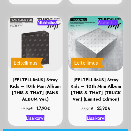
Allahindlus!
Allahindlus!
Eeltellimus
Eeltellimus
[EELTELLIMUS] Stray
[EELTELLIMUS] Stray
Kids – 10th Mini Album
Kids – 10th Mini Album
[THIS & THAT] (FANS
[THIS & THAT] (TRUCK
ALBUM Ver.)
Ver.) (Limited Edition)
€
€
€
17,90
€
35,90
19,90
38,90
Lisa korvi
Lisa korvi