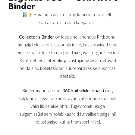
Binder
Hoia oma väärtuslikud kaardid turvaliselt,
korrastatult ja alati käepärast!
Collector’s Binder
on ideaalne lahendus Riftboundi
mängijatele ja kollektsionääridele, kes soovivad oma
lemmikkaarte kaitsta ning neid mugavalt organiseerida.
Kvaliteetsed materjalid ja vastupidav disain aitavad
hoida sinu kollektsiooni suurepärases seisukorras
aastaid.
Binder mahutab kuni
360 kaitsekiles kaarti
ning
külglaadimisega taskud aitavad vähendada kaartide
välja libisemise ohtu. Tugev tõmblukuga
sulgemissüsteem hoiab kaardid turvaliselt paigal nii
hoiustamisel kui ka transportimisel.