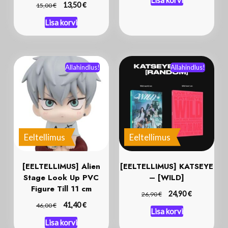
€
€
13,50
15,00
Lisa korvi
Allahindlus!
Allahindlus!
Eeltellimus
Eeltellimus
[EELTELLIMUS] Alien
[EELTELLIMUS] KATSEYE
Stage Look Up PVC
– [WILD]
Figure Till 11 cm
€
€
24,90
26,90
€
€
41,40
46,00
Lisa korvi
Lisa korvi