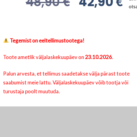
€
€
48,90
42,90
ots
Tegemist on eeltellimustootega!
Toote ametlik väljalaskekuupäev on
23.10.2026
.
Palun arvesta, et tellimus saadetakse välja pärast toote
saabumist meie lattu. Väljalaskekuupäev võib tootja või
turustaja poolt muutuda.