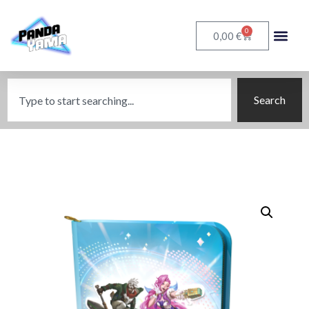
0
€
0,00
Search