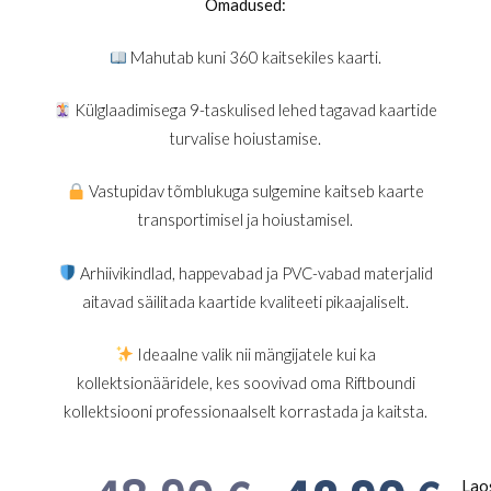
Omadused:
Mahutab kuni 360 kaitsekiles kaarti.
Külglaadimisega 9-taskulised lehed tagavad kaartide
turvalise hoiustamise.
Vastupidav tõmblukuga sulgemine kaitseb kaarte
transportimisel ja hoiustamisel.
Arhiivikindlad, happevabad ja PVC-vabad materjalid
aitavad säilitada kaartide kvaliteeti pikaajaliselt.
Ideaalne valik nii mängijatele kui ka
kollektsionääridele, kes soovivad oma Riftboundi
kollektsiooni professionaalselt korrastada ja kaitsta.
Lao