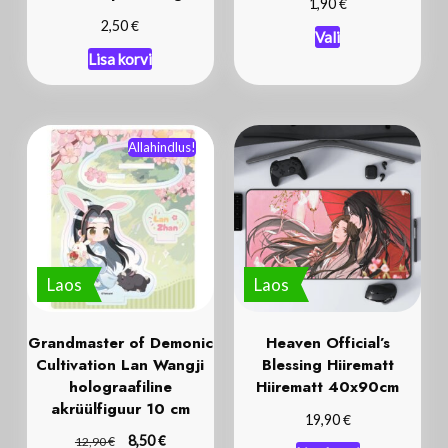
€
1,90
€
2,50
Vali
Lisa korvi
Allahindlus!
Laos
Laos
Grandmaster of Demonic
Heaven Official’s
Cultivation Lan Wangji
Blessing Hiirematt
holograafiline
Hiirematt 40x90cm
akrüülfiguur 10 cm
€
19,90
€
€
8,50
12,90