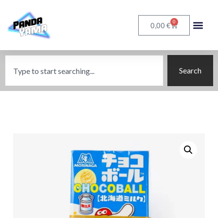
0
€
0,00
Search