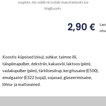
suupiste, mis sobib nii endale maiustamiseks kui
kingituseks.
€
2,90
Lao
ots
Koostis: küpsised (nisu), suhkur, taimne õli,
täispiimapulber, dekstriin, kakaovõi, laktoos (piim),
vadakupulber (piim), tärklisesiirup, kergitusaine (E500),
emulgaator (E322 (soja)), sojaoad, glaseerimisaine,
lõhna- ja maitseained.