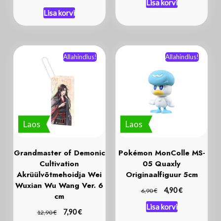
Lisa korvi
Lisa korvi
Allahindlus!
Allahindlus!
Laos
Laos
Grandmaster of Demonic
Pokémon MonColle MS-
Cultivation
05 Quaxly
Akrüülvõtmehoidja Wei
Originaalfiguur 5cm
Wuxian Wu Wang Ver. 6
€
€
4,90
6,90
cm
Lisa korvi
€
€
7,90
12,90