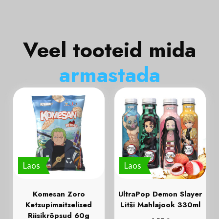
Veel tooteid mida
a
r
m
a
s
t
a
d
a
Laos
Laos
Komesan Zoro
UltraPop Demon Slayer
Ketsupimaitselised
Litši Mahlajook 330ml
Riisikrõpsud 60g