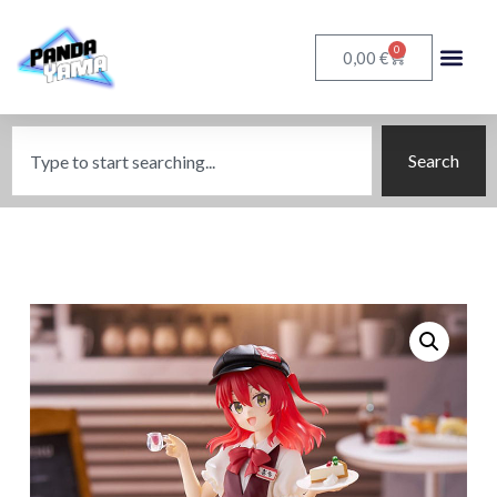
0
€
0,00
Search