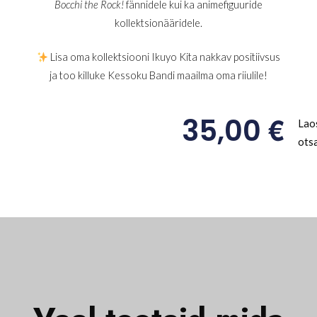
Bocchi the Rock!
fännidele kui ka animefiguuride
kollektsionääridele.
Lisa oma kollektsiooni Ikuyo Kita nakkav positiivsus
ja too killuke Kessoku Bandi maailma oma riiulile!
€
35,00
Lao
ots