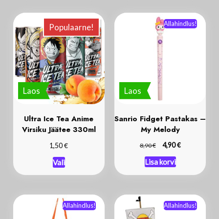
Allahindlus!
Populaarne!
Laos
Laos
Ultra Ice Tea Anime
Sanrio Fidget Pastakas –
Virsiku Jäätee 330ml
My Melody
€
€
€
4,90
1,50
8,90
Lisa korvi
Vali
Allahindlus!
Allahindlus!