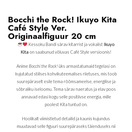
Bocchi the Rock! Ikuyo Kita
Café Style Ver.
Originaalfiguur 20 cm
Kessoku Bandi särav kitarrist ja vokalist
Ikuyo
Kita
on saabunud võluvas Café Style versioonis!
Anime
Bocchi the Rock!
üks armastatumaid tegelasi on
kujutatud stiilses kohvikuteemalises riietuses, mis toob
suurepäraselt esile tema rõõmsameelse, energilise ja
sõbraliku iseloomu. Tema särav naeratus ja elav poos
annavad edasi kogu selle positiivse energia, mille
poolest Kita tuntud on.
Hoolikalt viimistletud detailid ja kaunis kujundus
muudavad selle figuuri suurepäraseks täienduseks nii