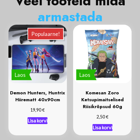
Veel tooteid mida
a
r
m
a
s
t
a
d
a
Populaarne!
Laos
Laos
Demon Hunters, Huntrix
Komesan Zoro
Hiirematt 40x90cm
Ketsupimaitselised
Riisikrõpsud 60g
€
19,90
€
2,50
Lisa korvi
Lisa korvi