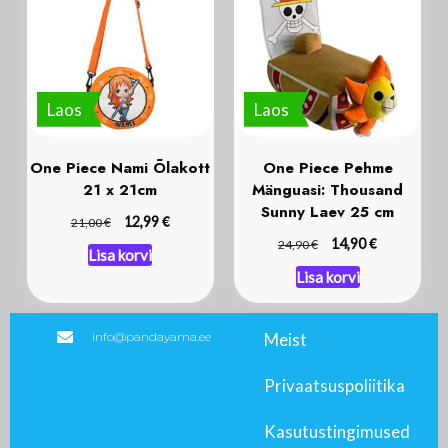
Laos
Laos
One Piece Nami Õlakott
One Piece Pehme
21 x 21cm
Mänguasi: Thousand
Sunny Laev 25 cm
€
€
12,99
21,00
€
€
14,90
24,90
Lisa korvi
Lisa korvi
info@pandayama.ee
Meist
Privaatsuspoliitika
Kasutustingimused