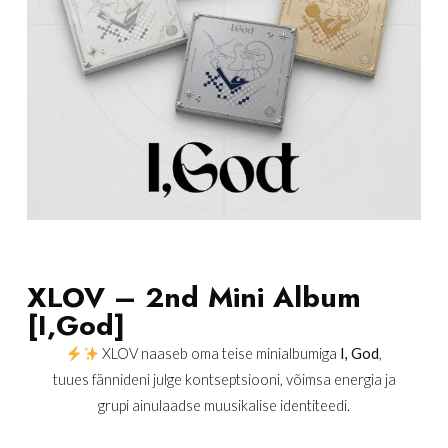
XLOV – 2nd Mini Album
[I,God]
XLOV naaseb oma teise minialbumiga
I, God
,
tuues fännideni julge kontseptsiooni, võimsa energia ja
grupi ainulaadse muusikalise identiteedi.