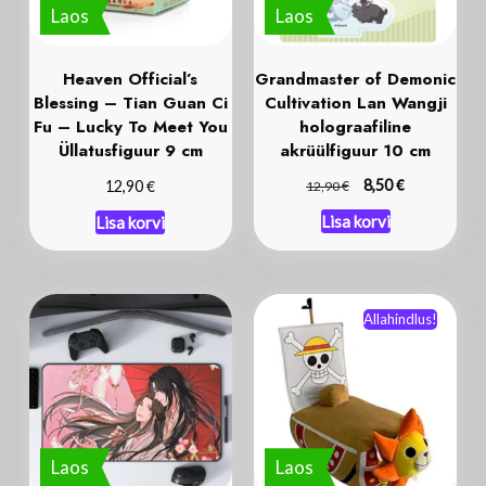
Laos
Laos
Heaven Official’s
Grandmaster of Demonic
Blessing – Tian Guan Ci
Cultivation Lan Wangji
Fu – Lucky To Meet You
holograafiline
Üllatusfiguur 9 cm
akrüülfiguur 10 cm
€
€
€
8,50
12,90
12,90
Lisa korvi
Lisa korvi
Allahindlus!
Laos
Laos