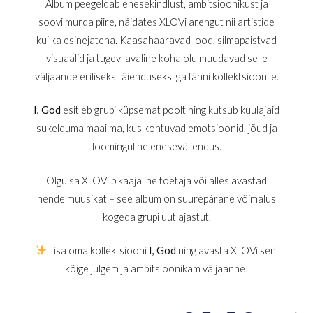
Album peegeldab enesekindlust, ambitsioonikust ja
soovi murda piire, näidates XLOVi arengut nii artistide
kui ka esinejatena. Kaasahaaravad lood, silmapaistvad
visuaalid ja tugev lavaline kohalolu muudavad selle
väljaande eriliseks täienduseks iga fänni kollektsioonile.
I, God
esitleb grupi küpsemat poolt ning kutsub kuulajaid
sukelduma maailma, kus kohtuvad emotsioonid, jõud ja
loominguline eneseväljendus.
Olgu sa XLOVi pikaajaline toetaja või alles avastad
nende muusikat – see album on suurepärane võimalus
kogeda grupi uut ajastut.
Lisa oma kollektsiooni
I, God
ning avasta XLOVi seni
kõige julgem ja ambitsioonikam väljaanne!