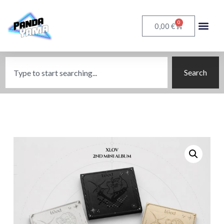
0
€
0,00
Search