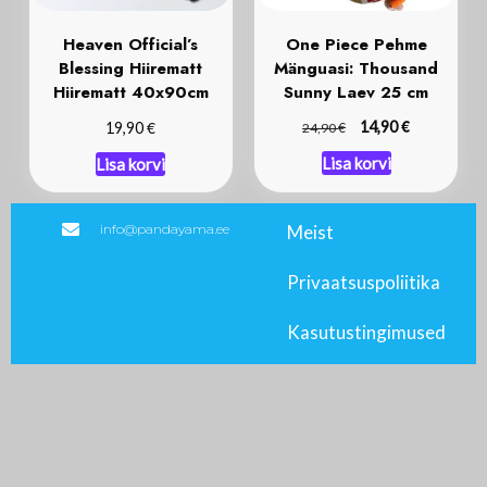
Heaven Official’s
One Piece Pehme
Blessing Hiirematt
Mänguasi: Thousand
Hiirematt 40x90cm
Sunny Laev 25 cm
€
€
€
14,90
19,90
24,90
Lisa korvi
Lisa korvi
info@pandayama.ee
Meist
Privaatsuspoliitika
Kasutustingimused