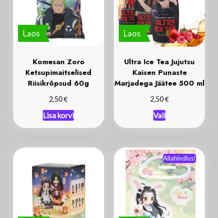
Laos
Laos
Komesan Zoro
Ultra Ice Tea Jujutsu
Ketsupimaitselised
Kaisen Punaste
Riisikrõpsud 60g
Marjadega Jäätee 500 ml
€
€
2,50
2,50
Lisa korvi
Vali
Allahindlus!