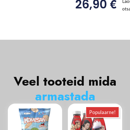
€
26,90
Lao
ots
Veel tooteid mida
a
r
m
a
s
t
a
d
a
Populaarne!