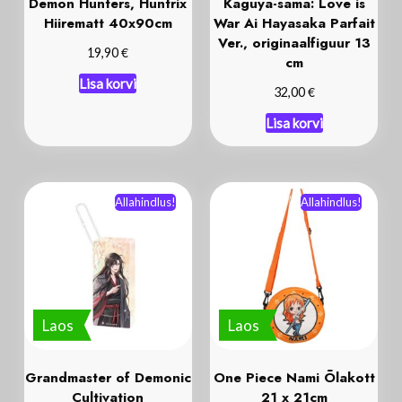
Demon Hunters, Huntrix
Kaguya-sama: Love is
Hiirematt 40x90cm
War Ai Hayasaka Parfait
Ver., originaalfiguur 13
€
19,90
cm
Lisa korvi
€
32,00
Lisa korvi
Allahindlus!
Allahindlus!
Laos
Laos
Grandmaster of Demonic
One Piece Nami Õlakott
Cultivation
21 x 21cm