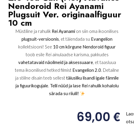
Nendoroid Rei Ayanami
Plugsuit Ver. originaalfiguur
10 cm
Müstiline ja rahulik
Rei Ayanami
on siin oma ikoonilises
plugsuit-versioonis
, et täiendada su
Evangelion
kollektsiooni! See
10 cm kõrgune Nendoroid figuur
toob esile Rei ainulaadse karisma, pakkudes
vahetatavaid näoilmeid ja aksessuaare
, et taasluua
tema ikoonilised hetked filmist
Evangelion 2.0
. Detailne
ja stiilne disain teeb sellest
täiusliku lisandi igale fännile
ja figuurikogujale
.
Telli nüüd ja lase Rei rahulik kohalolu
särada su riiulil!
€
69,00
Lao
ots