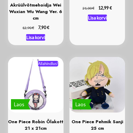
Akrüülvõtmehoidja Wei
€
€
12,99
21,00
Wuxian Wu Wang Ver. 6
cm
Lisa korvi
€
€
7,90
12,90
Lisa korvi
Allahindlus!
Laos
Laos
One Piece Robin Õlakott
One Piece Pehmik Sanji
21 x 21cm
25 cm