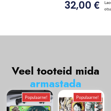
€
32,00
Lao
ots
Veel tooteid mida
a
r
m
a
s
t
a
d
a
Populaarne!
Populaarne!