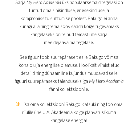
Sarja
My Hero Academia
üks populaarsemaid tegelasi on
tuntud oma sihikindluse, enesekindluse ja
kompromissitu suhtumise poolest. Bakugo ei anna
kunagi alla ning tema soov saada kõige tugevamaks
kangelaseks on teinud temast ühe sarja
meeldejäävaima tegelase.
See figuur toob suurepäraselt esile Bakugo võimsa
kohalolu ja energilise olemuse. Hoolikalt viimistletud
detailid ning dünaamiline kujundus muudavad selle
figuuri suurepäraseks täienduseks iga
My Hero Academia
fänni kollektsioonile.
Lisa oma kollektsiooni Bakugo Katsuki ning too oma
riiulile ühe U.A. Akadeemia kõige plahvatuslikuma
kangelase energia!