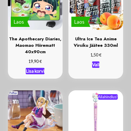
Laos
Laos
The Apothecary Diaries,
Ultra Ice Tea Anime
Maomao Hiirematt
Virsiku Jäätee 330ml
40x90cm
€
1,50
€
19,90
Vali
Lisa korvi
Allahindlus!