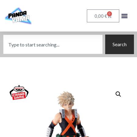
0
€
0,00
Search