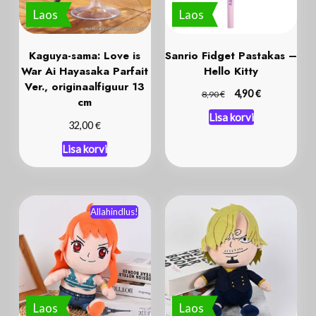
Laos
Laos
Kaguya-sama: Love is
Sanrio Fidget Pastakas –
War Ai Hayasaka Parfait
Hello Kitty
Ver., originaalfiguur 13
€
€
4,90
8,90
cm
Lisa korvi
€
32,00
Lisa korvi
Allahindlus!
Laos
Laos