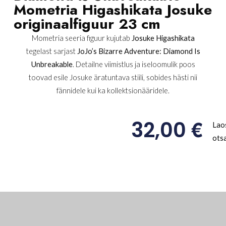
Mometria Higashikata Josuke
originaalfiguur 23 cm
Mometria seeria figuur kujutab
Josuke Higashikata
tegelast sarjast
JoJo’s Bizarre Adventure: Diamond Is
Unbreakable
. Detailne viimistlus ja iseloomulik poos
toovad esile Josuke äratuntava stiili, sobides hästi nii
fännidele kui ka kollektsionääridele.
€
32,00
Lao
ots