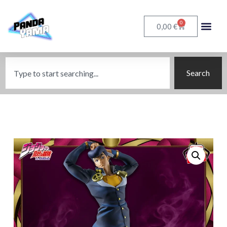
0
€
0,00
Search