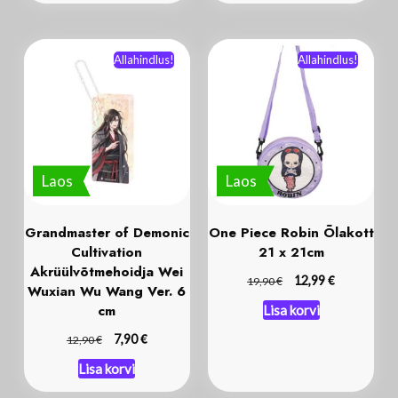
Allahindlus!
Allahindlus!
Laos
Laos
Grandmaster of Demonic
One Piece Robin Õlakott
Cultivation
21 x 21cm
Akrüülvõtmehoidja Wei
€
€
12,99
19,90
Wuxian Wu Wang Ver. 6
cm
Lisa korvi
€
€
7,90
12,90
Lisa korvi