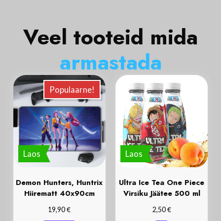
Veel tooteid mida
a
r
m
a
s
t
a
d
a
Populaarne!
Laos
Laos
Demon Hunters, Huntrix
Ultra Ice Tea One Piece
Hiirematt 40x90cm
Virsiku Jäätee 500 ml
€
€
19,90
2,50