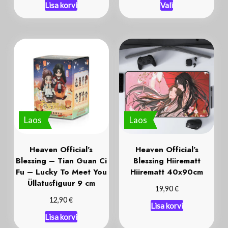
Lisa korvi
Vali
Laos
Laos
Heaven Official’s
Heaven Official’s
Blessing – Tian Guan Ci
Blessing Hiirematt
Fu – Lucky To Meet You
Hiirematt 40x90cm
Üllatusfiguur 9 cm
€
19,90
€
12,90
Lisa korvi
Lisa korvi