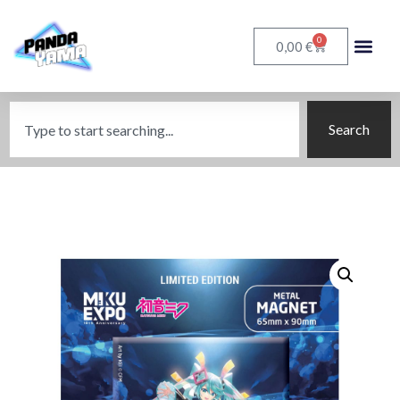
0
€
0,00
Search