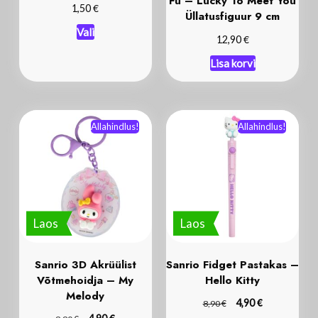
Fu – Lucky To Meet You
€
1,50
Üllatusfiguur 9 cm
Vali
€
12,90
Lisa korvi
Allahindlus!
Allahindlus!
Laos
Laos
Sanrio 3D Akrüülist
Sanrio Fidget Pastakas –
Võtmehoidja – My
Hello Kitty
Melody
€
€
4,90
8,90