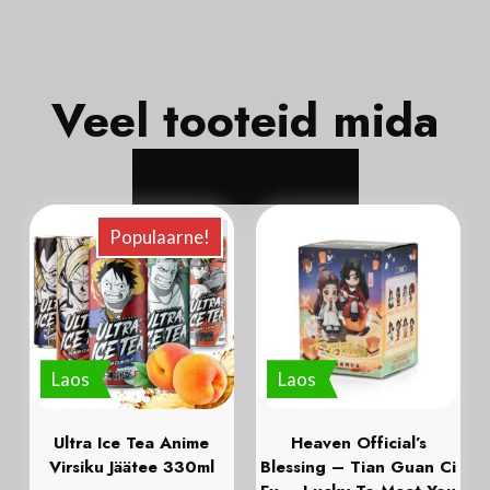
Veel tooteid mida
a
r
m
a
s
t
a
d
a
Populaarne!
Laos
Laos
Ultra Ice Tea Anime
Heaven Official’s
Virsiku Jäätee 330ml
Blessing – Tian Guan Ci