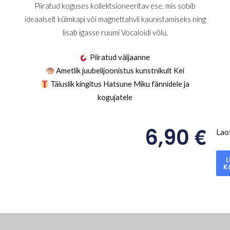
Piiratud koguses kollektsioneeritav ese, mis sobib
ideaalselt külmkapi või magnettahvli kaunistamiseks ning
lisab igasse ruumi Vocaloidi võlu.
Piiratud väljaanne
Ametlik juubelijoonistus kunstnikult Kei
Täiuslik kingitus Hatsune Miku fännidele ja
kogujatele
€
6,90
Lao
L
K