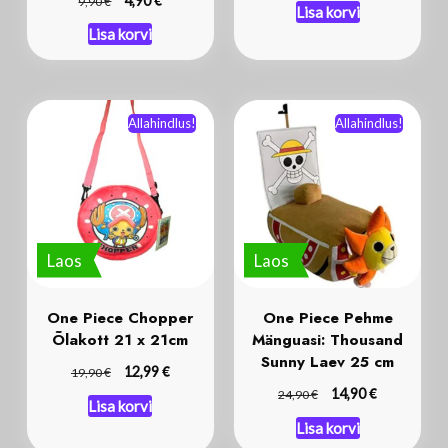
€
€
4,90
9,90
Lisa korvi
Lisa korvi
Allahindlus!
Allahindlus!
Laos
Laos
One Piece Chopper
One Piece Pehme
Õlakott 21 x 21cm
Mänguasi: Thousand
Sunny Laev 25 cm
€
€
12,99
19,90
€
€
14,90
24,90
Lisa korvi
Lisa korvi