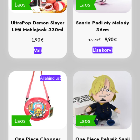
UltraPop Demon Slayer
Sanrio Padi My Melody
Litši Mahlajook 330ml
36cm
€
€
€
9,90
1,90
16,90
Lisa korvi
Vali
Allahindlus!
Laos
Laos
One Piece Chopper
One Piece Pehmik Sanji
Õlakott 21 x 21cm
25 cm
€
€
12,99