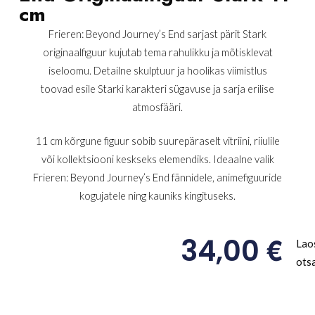
cm
Frieren: Beyond Journey’s End sarjast pärit Stark
originaalfiguur kujutab tema rahulikku ja mõtisklevat
iseloomu. Detailne skulptuur ja hoolikas viimistlus
toovad esile Starki karakteri sügavuse ja sarja erilise
atmosfääri.
11 cm kõrgune figuur sobib suurepäraselt vitriini, riiulile
või kollektsiooni keskseks elemendiks. Ideaalne valik
Frieren: Beyond Journey’s End fännidele, animefiguuride
kogujatele ning kauniks kingituseks.
€
34,00
Lao
ots