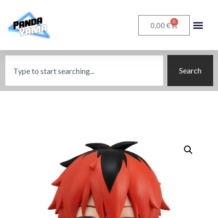
0
€
0,00
Search