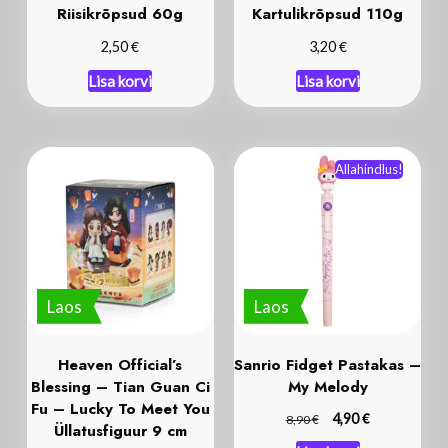
Riisikrõpsud 60g
Kartulikrõpsud 110g
€
€
2,50
3,20
Lisa korvi
Lisa korvi
Allahindlus!
Laos
Laos
Heaven Official’s
Sanrio Fidget Pastakas –
Blessing – Tian Guan Ci
My Melody
Fu – Lucky To Meet You
€
€
4,90
8,90
Üllatusfiguur 9 cm