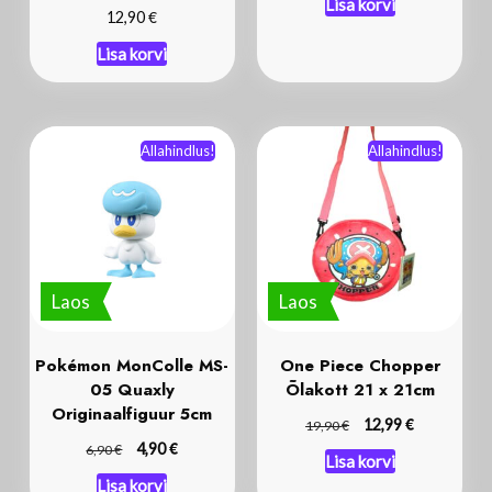
Lisa korvi
€
12,90
Lisa korvi
Allahindlus!
Allahindlus!
Laos
Laos
Pokémon MonColle MS-
One Piece Chopper
05 Quaxly
Õlakott 21 x 21cm
Originaalfiguur 5cm
€
€
12,99
19,90
€
€
4,90
6,90
Lisa korvi
Lisa korvi