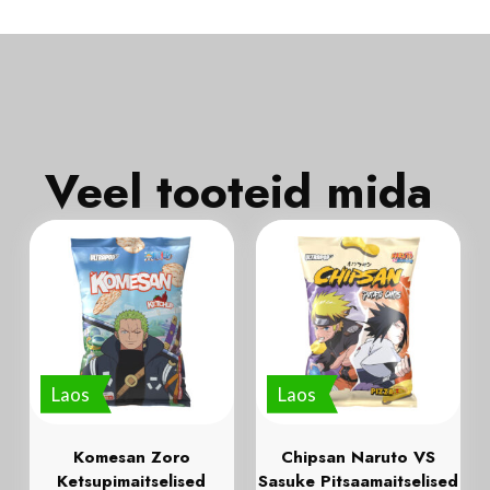
Veel tooteid mida
Laos
Laos
Komesan Zoro
Chipsan Naruto VS
Ketsupimaitselised
Sasuke Pitsaamaitselised