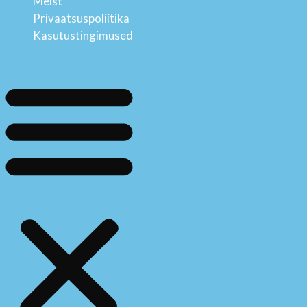
Meist
Privaatsuspoliitika
Kasutustingimused