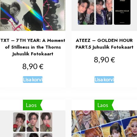
TXT – 7TH YEAR: A Moment
ATEEZ – GOLDEN HOUR
of Stillness in the Thorns
PART.5 Juhuslik Fotokaart
Juhuslik Fotokaart
€
8,90
€
8,90
Lisa korvi
Lisa korvi
Laos
Laos