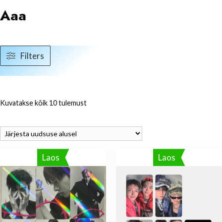
Aaa
Filters
Sorditud
Kuvatakse kõik 10 tulemust
uusimate
järgi
Laos
Laos