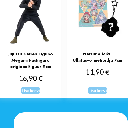
Jujutsu Kaisen Figuno
Hatsune Miku
Megumi Fushiguro
Üllatusvõtmehoidja 7cm
originaalfiguur 9cm
€
11,90
€
16,90
Lisa korvi
Lisa korvi