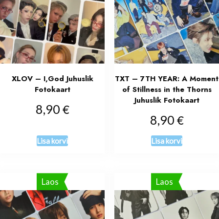
XLOV – I,God Juhuslik
TXT – 7TH YEAR: A Moment
Fotokaart
of Stillness in the Thorns
Juhuslik Fotokaart
€
8,90
€
8,90
Lisa korvi
Lisa korvi
Laos
Laos