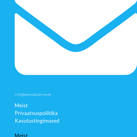
info@pandayama.ee
Meist
Privaatsuspoliitika
Kasutustingimused
Meist