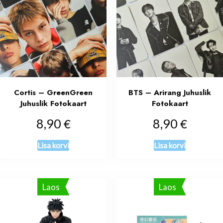
Cortis – GreenGreen
BTS – Arirang Juhuslik
Juhuslik Fotokaart
Fotokaart
€
€
8,90
8,90
Lisa korvi
Lisa korvi
Laos
Laos